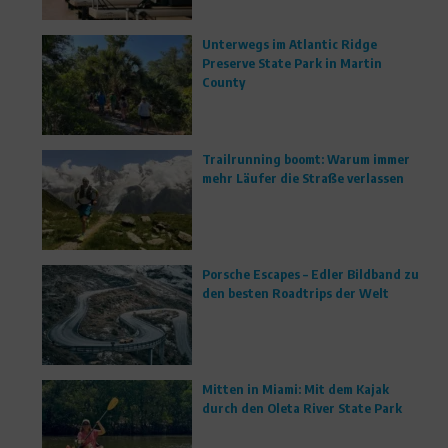
Unterwegs im Atlantic Ridge
Preserve State Park in Martin
County
Trailrunning boomt: Warum immer
mehr Läufer die Straße verlassen
Porsche Escapes – Edler Bildband zu
den besten Roadtrips der Welt
Mitten in Miami: Mit dem Kajak
durch den Oleta River State Park