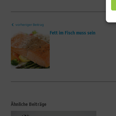
vorheriger Beitrag
Fett im Fisch muss sein
Ähnliche Beiträge