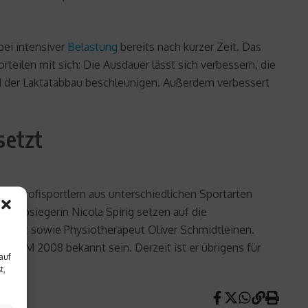
bei intensiver
Belastung
bereits nach kurzer Zeit. Das
teilen mit sich: Die Ausdauer lässt sich verbessern, die
d der Laktatabbau beschleunigen. Außerdem verbessert
setzt
 von Profisportlern aus unterschiedlichen Sportarten
ltcupsiegerin Nicola Spirig setzen auf die
ra Gut sowie Physiotherapeut Oliver Schmidtleinen.
d EM 2008 bekannt sein. Derzeit ist er übrigens für
auf
t,