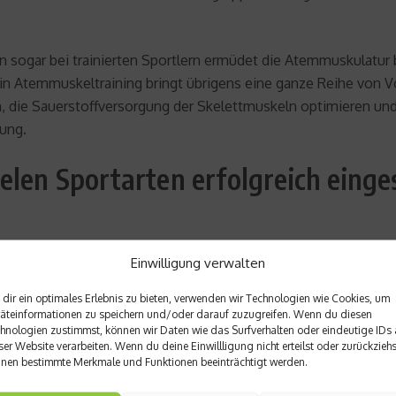
nn sogar bei trainierten Sportlern ermüdet die Atemmuskulatur 
Ein Atemmuskeltraining bringt übrigens eine ganze Reihe von Vor
, die Sauerstoffversorgung der Skelettmuskeln optimieren un
ung.
elen Sportarten erfolgreich einge
: Der spezieller Atemtrainer aus der Schweiz wird mittlerweile
Einwilligung verwalten
ofi Franco Marvulli (Silbermedaille in Athen) oder
Triathlon
-We
ondern auch die zweifache Vizeweltmeisterin im Skifahren La
dir ein optimales Erlebnis zu bieten, verwenden wir Technologien wie Cookies, um
äteinformationen zu speichern und/oder darauf zuzugreifen. Wenn du diesen
ach der Deutschen Nationalmannschaft während der WM 2006 un
hnologien zustimmst, können wir Daten wie das Surfverhalten oder eindeutige IDs 
ser Website verarbeiten. Wenn du deine Einwillligung nicht erteilst oder zurückziehs
nen bestimmte Merkmale und Funktionen beeinträchtigt werden.