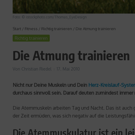
Foto: © istockphoto.com/Thomas_EyeDesign
Start
/
Fitness
/
Richtig trainieren
/
Die Atmung trainieren
Richtig trainieren
Die Atmung trainieren
Von
Christian Riedel
17. Mai 2010
Nicht nur Deine Muskeln und Dein
Herz-Kreislauf-Syst
durchaus sinnvoll sein. Darauf deuten zumindest immer 
Die Atemmuskeln arbeiten Tag und Nacht. Das ist auch g
der Zeit ermüden, was sich negativ auf die Leistungsfäh
Die Atemmuskulatur ist ein le