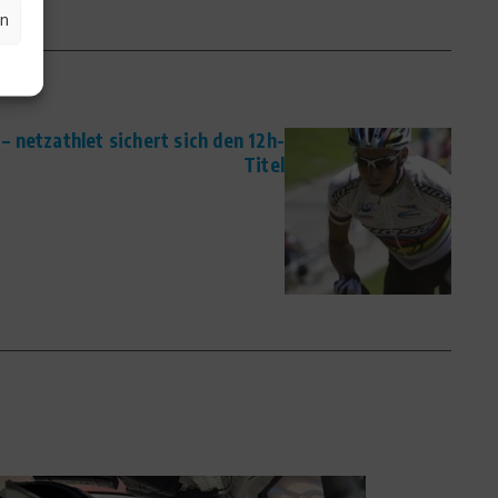
en
– netzathlet sichert sich den 12h-
Titel