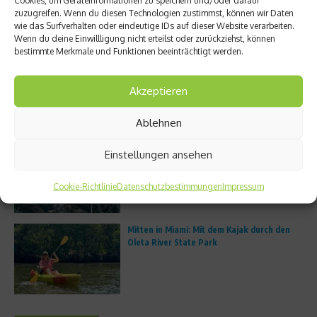
zuzugreifen. Wenn du diesen Technologien zustimmst, können wir Daten
wie das Surfverhalten oder eindeutige IDs auf dieser Website verarbeiten.
Wenn du deine Einwillligung nicht erteilst oder zurückziehst, können
bestimmte Merkmale und Funktionen beeinträchtigt werden.
Trailrunning boomt: Warum immer mehr
Läufer die Straße verlassen
Akzeptieren
Ablehnen
Porsche Escapes – Edler Bildband zu den
Einstellungen ansehen
besten Roadtrips der Welt
Cookie-Richtlinie
Datenschutzbestimmungen
Impressum
Mitten in Miami: Mit dem Kajak durch den
Oleta River State Park