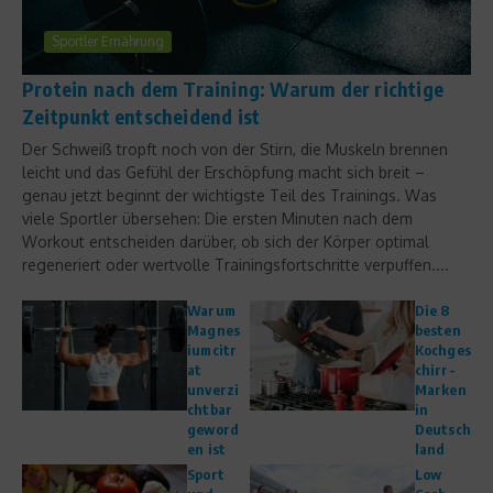
Sportler Ernährung
Protein nach dem Training: Warum der richtige
Zeitpunkt entscheidend ist
Der Schweiß tropft noch von der Stirn, die Muskeln brennen
leicht und das Gefühl der Erschöpfung macht sich breit –
genau jetzt beginnt der wichtigste Teil des Trainings. Was
viele Sportler übersehen: Die ersten Minuten nach dem
Workout entscheiden darüber, ob sich der Körper optimal
regeneriert oder wertvolle Trainingsfortschritte verpuffen....
Warum
Die 8
Magnes
besten
iumcitr
Kochges
at
chirr-
unverzi
Marken
chtbar
in
geword
Deutsch
en ist
land
Sport
Low