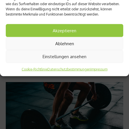
wissen
n,
wie das Surfverhalten oder eindeutige IDs auf dieser Website verarbeiten.
sollten
Prävent
Wenn du deine Einwillligung nicht erteilst oder zurückziehst, können
ion und
bestimmte Merkmale und Funktionen beeinträchtigt werden.
was
schnell
e Hilfe
Akzeptieren
verspric
ht
Ablehnen
Einstellungen ansehen
Cookie-Richtlinie
Datenschutzbestimmungen
Impressum
Ernährung
Kategorie anzeigen