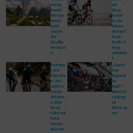
nning
am
boomt:
Berg,
Warum
locker
immer
in der
mehr
Ebene:
Läufer
Worauf
die
es im
Straße
Radtrai
verlasse
ning
n
ankomm
t
Radspor
„Gewin
t mit
nen
Köpfche
beginnt
n: Was
im
ambitio
Kopf“ –
nierte
Mentalt
Athlete
raining
n über
im
ihren
Motorsp
Fahrrad
ort
helm
wissen
müssen