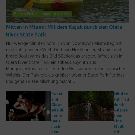
Reise & Freizeit
Sports in the City
Mitten in Miami: Mit dem Kajak durch den Oleta
River State Park
Nur wenige Minuten nördlich von Downtown Miami beginnt
eine völlig andere Welt. Dort, wo Hochhäuser, Strände und
breite Boulevards das Bild Südfloridas prägen, öffnet sich im
Oleta River State Park ein stilles Labyrinth aus
Mangrovenkanälen, glitzernden Wasserarmen und tropischer
Wildnis. Der Park gilt als größter urbaner State Park Floridas –
und genau diese Mischung macht...
Sweat
Mit dem
and
Fahrrad
Glow:
durch
Wie du
Celebra
deine
tion:
Haut
Eine
nach
Stadt
dem
mit