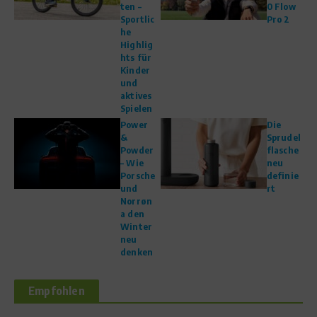
ten –
0 Flow
Sportlic
Pro 2
he
Highlig
hts für
Kinder
und
aktives
Spielen
Power
Die
&
Sprudel
Powder
flasche
– Wie
neu
Porsche
definie
und
rt
Norrøn
a den
Winter
neu
denken
Empfohlen