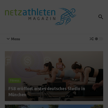
Zum Inhalt springen
Menu
Fitness
FS8 eröffnet erstes deutsches Studio in
München