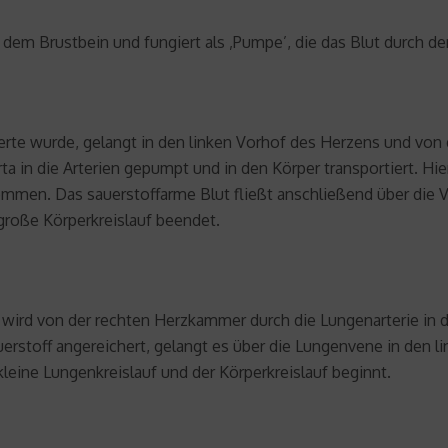
 dem Brustbein und fungiert als ‚Pumpe’, die das Blut durch den
erte wurde, gelangt in den linken Vorhof des Herzens und von 
 in die Arterien gepumpt und in den Körper transportiert. Hie
men. Das sauerstoffarme Blut fließt anschließend über die V
große Körperkreislauf beendet.
ft, wird von der rechten Herzkammer durch die Lungenarterie i
erstoff angereichert, gelangt es über die Lungenvene in den l
leine Lungenkreislauf und der Körperkreislauf beginnt.