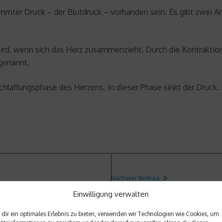
mmter Druck – der Blutdruck – vorhanden sein. Es gibt zwei A
ird, wenn sich das Herz zusammenzieht. Durch die Kontraktion s
genannt.
schlaffungsphase des Herzens. In dieser Phase sinkt der Druck.
Nächster Beitrag
Dynamische und statische A
Einwilligung verwalten
dir ein optimales Erlebnis zu bieten, verwenden wir Technologien wie Cookies, um