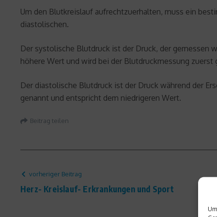
Um den Blutkreislauf aufrechtzuerhalten, muss ein besti
diastolischen.
Der systolische Blutdruck ist der Druck, der gemessen w
höhere Wert und wird bei der Blutdruckmessung zuerst 
Der diastolische Blutdruck ist der Druck während der Er
genannt und entspricht dem niedrigeren Wert.
Beitrag teilen
vorheriger Beitrag
Herz- Kreislauf- Erkrankungen und Sport
Um 