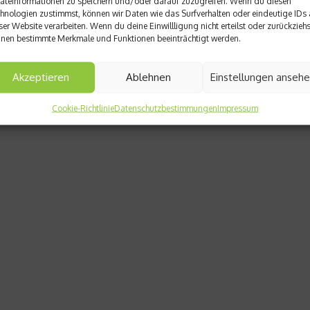
äteinformationen zu speichern und/oder darauf zuzugreifen. Wenn du diesen
hnologien zustimmst, können wir Daten wie das Surfverhalten oder eindeutige IDs 
ser Website verarbeiten. Wenn du deine Einwillligung nicht erteilst oder zurückziehs
nen bestimmte Merkmale und Funktionen beeinträchtigt werden.
Akzeptieren
Ablehnen
Einstellungen anseh
Cookie-Richtlinie
Datenschutzbestimmungen
Impressum