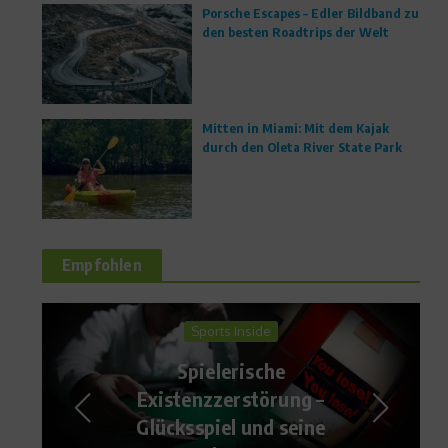
Porsche Escapes – Edler Bildband zu
den besten Roadtrips der Welt
Mitten in Miami: Mit dem Kajak
durch den Oleta River State Park
Empfohlen
Sports Inside
Spielerische
Existenzzerstörung –
Han
Glücksspiel und seine