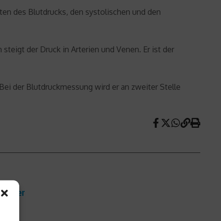
rten des Blutdrucks, den systolischen und den
teigt der Druck in Arterien und Venen. Er ist der
 Bei der Blutdruckmessung wird er an zweiter Stelle
usdauer