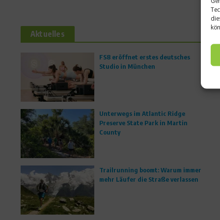
Ger
Tec
die
kön
Aktuelles
FS8 eröffnet erstes deutsches
Studio in München
Unterwegs im Atlantic Ridge
Preserve State Park in Martin
County
Trailrunning boomt: Warum immer
mehr Läufer die Straße verlassen