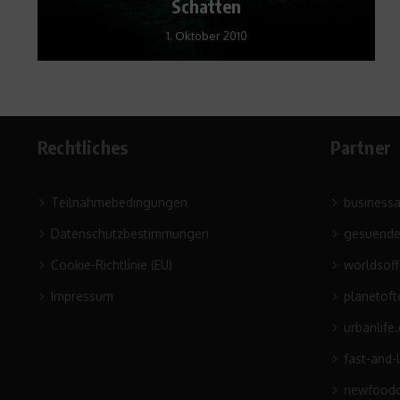
Schatten
1. Oktober 2010
Rechtliches
Partner
Teilnahmebedingungen
business
Datenschutzbestimmungen
gesuende
Cookie-Richtlinie (EU)
worldsof
Impressum
planetoft
urbanlife
fast-and-
newfoodc