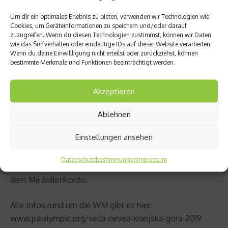
dass Kranjska Gora (Slowenien) und Sella Nevea (Italien)
Um dir ein optimales Erlebnis zu bieten, verwenden wir Technologien wie
recht kurzfristig einspringen mussten: „Das war eher
Cookies, um Geräteinformationen zu speichern und/oder darauf
kein würdiger Rahmen für eine Weltmeisterschaft, auch
zuzugreifen. Wenn du diesen Technologien zustimmst, können wir Daten
wie das Surfverhalten oder eindeutige IDs auf dieser Website verarbeiten.
der Wettkampfplan des IPC sollte künftig überdacht
Wenn du deine Einwillligung nicht erteilst oder zurückziehst, können
werden.“
bestimmte Merkmale und Funktionen beeinträchtigt werden.
Bei den Para Ski alpin-Weltmeisterschaften haben sich
Akzeptieren
zunächst in Kranjska Gora (Slowenien) und anschließend
in Sella Nevea (Italien) rund 100 Athletinnen und
Ablehnen
Athleten aus 30 Nationen (21. Januar bis 1. Februar)
Einstellungen ansehen
gemessen. Das deutsche Team von Bundestrainer
Justus Wolf hat zum Abschluss einer erfolgreichen WM
Datenschutzbestimmungen
Impressum
dreimal Gold, siebenmal Silber und dreimal Bronze auf
dem Medaillenkonto.
Alle Infos rund um die WM gibt es hier:
www.paralympic.org/sella-nevea-kranjska-gora-2019