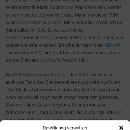
Weltmeisterin Marie Bochet aus Frankreich den Vortritt
lassen musste. „Es war klar, dass Marie bei dieser WM
kaum zu knacken sein wird. Mit vier Medaillen bin ich für
mich selbst im Soll. Es ist auch keine
Selbstverständlichkeit, bei einer WM Silber zu holen, das
zeigen die sehr knappen Entscheidungen in der
Abfahrt
und im Super-G“, sagt Rothfuss, die immer dann, wenn
sie ins Ziel kam, auch aufs Podium fuhr.
Bei 13 Medaillen aufgeteilt auf drei Athletinnen kann
auch das Fazit des Bundestrainers nur positiv ausfallen.
„Die Mädels haben wieder stark abgeliefert, manchmal
wäre individuell sogar noch etwas mehr drin gewesen.
Doch mit dem Gesamtergebnis können wir sehr
zufrieden sein“, sagt Justus Wolf, der allerdings Kritik an
der Veranstaltung übt, auch aufgrund der Absage des
eigentlichen Austragungsortes Obersaxen (Schweiz), so
Einwilligung verwalten