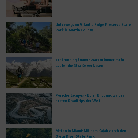
Unterwegs im Atlantic Ridge Preserve State
Park in Martin County
Trailrunning boomt: Warum immer mehr
Läufer die Straße verlassen
Porsche Escapes – Edler Bildband zu den
besten Roadtrips der Welt
Mitten in Miami: Mit dem Kajak durch den
Oleta River State Park