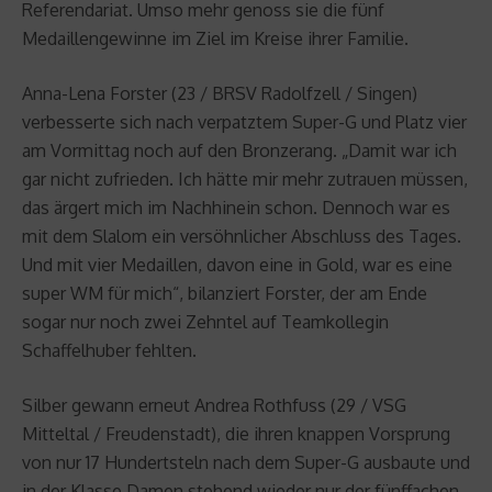
Referendariat. Umso mehr genoss sie die fünf
Medaillengewinne im Ziel im Kreise ihrer Familie.
Anna-Lena Forster (23 / BRSV Radolfzell / Singen)
verbesserte sich nach verpatztem Super-G und Platz vier
am Vormittag noch auf den Bronzerang. „Damit war ich
gar nicht zufrieden. Ich hätte mir mehr zutrauen müssen,
das ärgert mich im Nachhinein schon. Dennoch war es
mit dem Slalom ein versöhnlicher Abschluss des Tages.
Und mit vier Medaillen, davon eine in Gold, war es eine
super WM für mich“, bilanziert Forster, der am Ende
sogar nur noch zwei Zehntel auf Teamkollegin
Schaffelhuber fehlten.
Silber gewann erneut Andrea Rothfuss (29 / VSG
Mitteltal / Freudenstadt), die ihren knappen Vorsprung
von nur 17 Hundertsteln nach dem Super-G ausbaute und
in der Klasse Damen stehend wieder nur der fünffachen