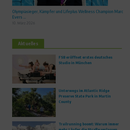
Olympiasieger, Kämpfer und Lifeplus Wellness Champion Marc
Evers ...
10. März 2026
Aktuelles
FS8 eröffnet erstes deutsches
Studio in München
Unterwegs im Atlantic Ridge
Preserve State Park in Martin
County
Trailrunning boomt: Warum immer
mehr Läufer die Straße verlassen