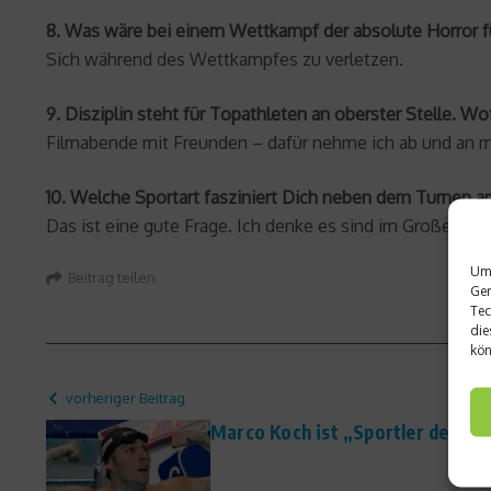
8. Was wäre bei einem Wettkampf der absolute Horror f
Sich während des Wettkampfes zu verletzen.
9. Disziplin steht für Topathleten an oberster Stelle. Wo
Filmabende mit Freunden – dafür nehme ich ab und an m
10. Welche Sportart fasziniert Dich neben dem Turnen 
Das ist eine gute Frage. Ich denke es sind im Großen u
Um 
Beitrag teilen
Ger
Tec
die
kön
vorheriger Beitrag
Marco Koch ist „Sportler des M