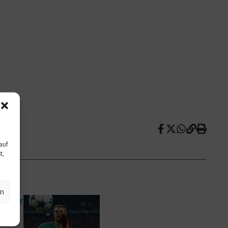
auf
t,
en
rhüter