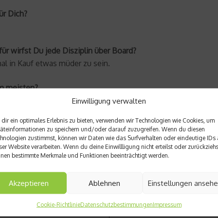
ür Dich?
für wirfst Du jede Disziplin über Board?
al in Kauf etwas müder zu sein.
am meisten?
nd Ganzen
Kampfsportarten
.
Einwilligung verwalten
dir ein optimales Erlebnis zu bieten, verwenden wir Technologien wie Cookies, um
äteinformationen zu speichern und/oder darauf zuzugreifen. Wenn du diesen
hnologien zustimmst, können wir Daten wie das Surfverhalten oder eindeutige IDs 
ser Website verarbeiten. Wenn du deine Einwillligung nicht erteilst oder zurückziehs
nen bestimmte Merkmale und Funktionen beeinträchtigt werden.
Nächster Beitrag
Akzeptieren
Ablehnen
Einstellungen anseh
onats“ Dezember
Manuel Neuer wieder Weltto
Cookie-Richtlinie
Datenschutzbestimmungen
Impressum