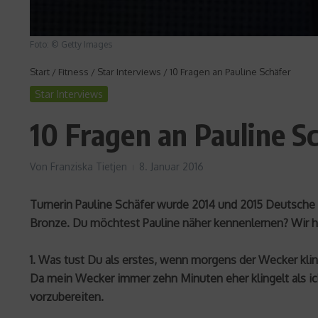
Foto: © Getty Images
Start
/
Fitness
/
Star Interviews
/
10 Fragen an Pauline Schäfer
Star Interviews
10 Fragen an Pauline S
Von
Franziska Tietjen
8. Januar 2016
Turnerin Pauline Schäfer wurde 2014 und 2015 Deutsche
Bronze. Du möchtest Pauline näher kennenlernen? Wir ha
1. Was tust Du als erstes, wenn morgens der Wecker klin
Da mein Wecker immer zehn Minuten eher klingelt als i
vorzubereiten.