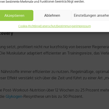
nen bestimmte Merkmale und Funktionen beeinträchtigt werden.
 über 300 enzymatische Reaktionen im Körper verantwortlich i
Akzeptieren
Ablehnen
Einstellungen anseh
uskelkrämpfen führen.
Cookie-Richtlinie
Datenschutzbestimmungen
Impressum
covery
g setzt, profitiert nicht nur kurzfristig von besserer Regen
 Muskulatur adaptiert effizienter an Trainingsreize, das Verle
 Nährstoffe immer effizienter zu nutzen. Regelmäßige, optimal 
er Effekt verstärkt sich über die Zeit und führt zu einer Art „
nte Post-Workout-Nutrition über 12 Wochen zu 25 Prozent mehr
 die
Glykogen
-Resynthese um bis zu 50 Prozent.