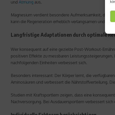
und
Atmung
aus.
kön
Magnesium verdient besondere Aufmerksamkeit, da es für
kann die Regeneration erheblich verlangsamen und zu M
Langfristige Adaptationen durch optimale Re
Wer konsequent auf eine gezielte Post-Workout-Ernährun
positiven Effekte zu messbaren Leistungssteigerungen. Die
nachfolgenden Einheiten verbessert sich.
Besonders interessant: Der Körper lernt, die verfügbaren
Aminosäuren und verbessert die Nährstoffverteilung. Dies
Studien mit Kraftsportlern zeigen, dass eine konseque
Nachversorgung. Bei Ausdauersportlern verbessert sich
Individuelle Faktoren berücksichtigen