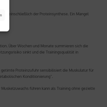
st, einschließlich der Proteinsynthese. Ein Mangel
en
eration. Über Wochen und Monate summieren sich die
tzungsrisiko sinkt und die Trainingsqualität in
getimte Proteinzufuhr sensibilisiert die Muskulatur für
metabolischen Konditionierung“.
 Muskelzuwachs führen kann als Training ohne gezielte