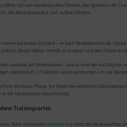
g
öffnet sich ein metabolisches Fenster, das Sportlern die Cha
ffe
, die Muskelreparatur und -aufbau fördern.
n einem katabolen Zustand – er baut Muskelprotein ab. Dieser P
t jedoch, diesen Abbau schnell zu stoppen und den Körper in 
ers sensibel auf Aminosäuren. Leucin, eine der wichtigsten v
eigen, dass bereits 2,5 Gramm Leucin ausreichen, um die Muske
der Post-Workout-Phase. Sie füllen die entleerten Glykogenspei
 in die Muskelzellen beschleunigt.
edene Trainingsarten
leten. Nach intensivem
Krafttraining
steht der Muskelaufbau im