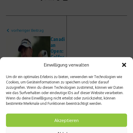
vorheriger Beitrag
Canadi
an
Open:
Golfpr
Nächster Beitrag
ofi
Einwilligung verwalten
Allenb
Olympi
y
a 2024
Um dir ein optimales Erlebnis zu bieten, verwenden wir Technologien wie
feuert
–
Cookies, um Geräteinformationen zu speichern und/oder darauf
Caddie
Boston
zuzugreifen. Wenn du diesen Technologien zustimmst, können wir Daten
währe
weg.
wie das Surfverhalten oder eindeutige IDs auf dieser Website verarbeiten.
nd
Los
Wenn du deine Einwillligung nicht erteilst oder zurückziehst, können
bestimmte Merkmale und Funktionen beeinträchtigt werden.
Auftak
Angele
trunde
s drin?
Akzeptieren