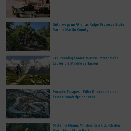
Unterwegs im Atlantic Ridge Preserve State
Park in Martin County
Trailrunning boomt: Warum immer mehr
Läufer die Straße verlassen
Porsche Escapes – Edler Bildband zu den
besten Roadtrips der Welt
Mitten in Miami: Mit dem Kajak durch den
Oleta River State Park