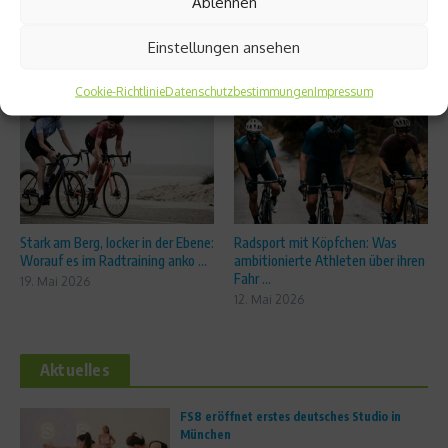
Ablehnen
Einstellungen ansehen
Ähnliche Beiträge
Cookie-Richtlinie
Datenschutzbestimmungen
Impressum
Stark am Berg, locker in der Ebene:
Radsport mit Köpfchen: Was
Worauf es im Radtraining anko ...
ambitionierte Athleten über ihren
Fahr ...
19. Mai 2026
12. Mai 2026
Aktuelles
FS8 eröffnet erstes deutsches Studio in
München