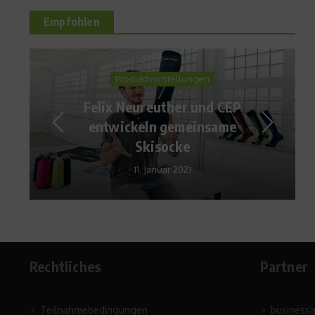
Empfohlen
Produktvorstellungen
Felix Neureuther und CEP
entwickeln gemeinsame
Skisocke
11. Januar 2021
Rechtliches
Partner
Teilnahmebedingungen
business