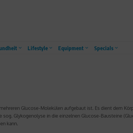
undheit
Lifestyle
Equipment
Specials
s mehreren Glucose-Molekülen aufgebaut ist. Es dient dem Körp
ie sog. Glykogenolyse in die einzelnen Glucose-Bausteine (Gl
en kann.