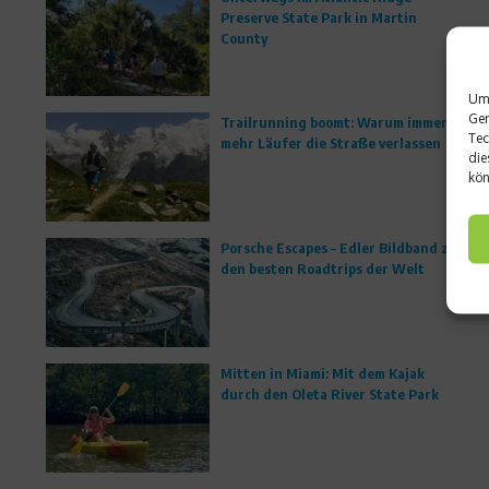
Preserve State Park in Martin
County
Um 
Ger
Trailrunning boomt: Warum immer
Tec
mehr Läufer die Straße verlassen
die
kön
Porsche Escapes – Edler Bildband zu
den besten Roadtrips der Welt
Mitten in Miami: Mit dem Kajak
durch den Oleta River State Park