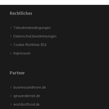
Rechtliches
Teilnahmebedingungen
Datenschutzbestimmungen
Cookie-Richtlinie (EU)
Impressum
Partner
businessandmore.de
gesuendernet.de
worldsoffood.de