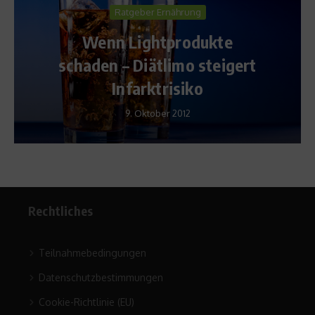
Ratgeber Ernährung
Wenn Lightprodukte
schaden – Diätlimo steigert
Infarktrisiko
9. Oktober 2012
Rechtliches
Teilnahmebedingungen
Datenschutzbestimmungen
Cookie-Richtlinie (EU)