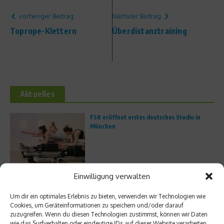
vorheriger Beitrag
Nächster Beitrag
Toprope-Klettern
Überdistanztraining
Aktuelles
FS8 eröffnet erstes deutsches Studio in
München
Einwilligung verwalten
Unterwegs im Atlantic Ridge Preserve State
Park in Martin County
Um dir ein optimales Erlebnis zu bieten, verwenden wir Technologien wie
Cookies, um Geräteinformationen zu speichern und/oder darauf
zuzugreifen. Wenn du diesen Technologien zustimmst, können wir Daten
wie das Surfverhalten oder eindeutige IDs auf dieser Website verarbeiten.