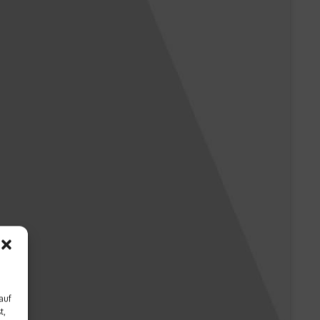
auf
t,