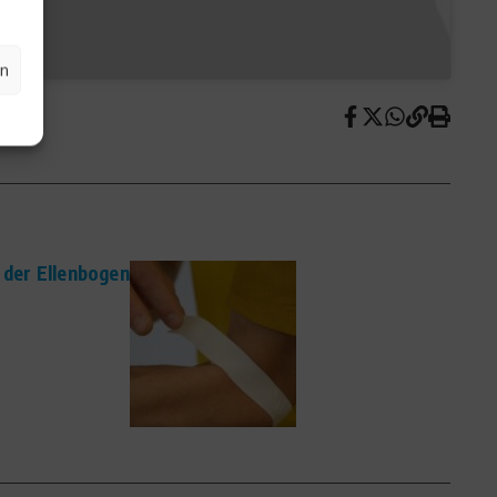
en
– der Ellenbogen