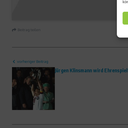
kön
Beitrag teilen
vorheriger Beitrag
Jürgen Klinsmann wird Ehrenspiel