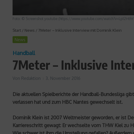
Foto: © Screenshot youtube (https://www.youtube.com/watch?v=Lp12Hth
Start
/
News
/
7Meter – Inklusive Interview mit Dominik Klein
News
Handball
7Meter – Inklusive Int
Von
Redaktion
3. November 2016
Die aktuellen Spielberichte der Handball-Bundesliga gib
verlassen hat und zum HBC Nantes gewechselt ist.
Dominik Klein ist 2007 Weltmeister geworden, er ist D
Karriereschritt gewagt: Er wechselte vom THW Kiel zu 
Wie schwer ist ihm die Umstellung gefallen? Außerdem g