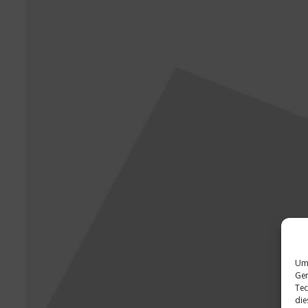
Um 
Ger
Tec
die