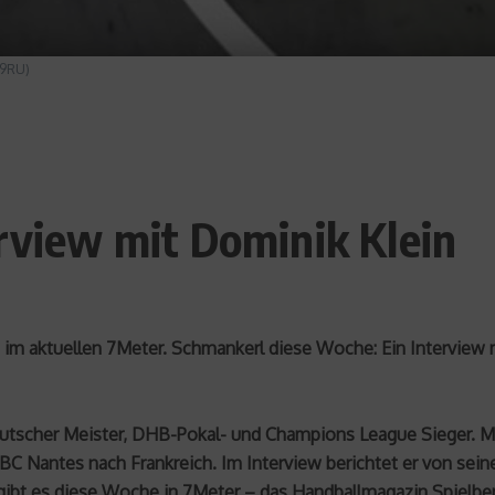
Y9RU)
erview mit Dominik Klein
t im aktuellen 7Meter. Schmankerl diese Woche: Ein Interview m
eutscher Meister, DHB-Pokal- und Champions League Sieger. M
HBC Nantes nach Frankreich. Im Interview berichtet er von s
ibt es diese Woche in 7Meter – das Handballmagazin Spielberi