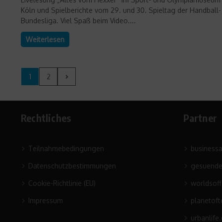
Köln und Spielberichte vom 29. und 30. Spieltag der Handball-
Bundesliga. Viel Spaß beim Video....
Weiterlesen
1
2
Rechtliches
Partner
Teilnahmebedingungen
business
Datenschutzbestimmungen
gesuende
Cookie-Richtlinie (EU)
worldsof
Impressum
planetoft
urbanlife