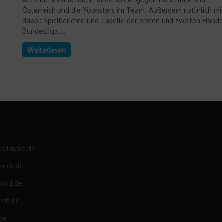
Österreich und die Younsters im Team. Außerdem natürlich mi
dabei: Spielberichte und Tabelle der ersten und zweiten Handb
Bundesliga....
Weiterlesen
andmore.de
rnet.de
food.de
ech.de
.de