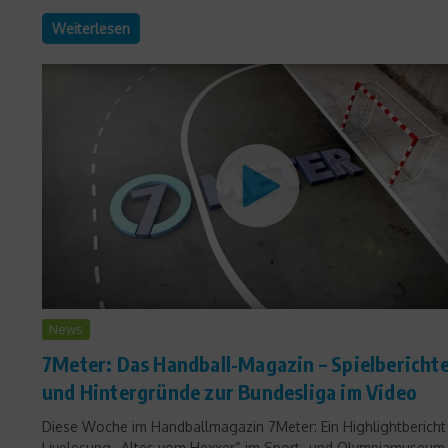
Weiterlesen
News
7Meter: Das Handball-Magazin – Spielbericht
und Hintergründe zur Bundesliga im Video
Diese Woche im Handballmagazin 7Meter: Ein Highlightbericht
Livelesung „Altes vom Hexxer“ im Sport- und Olympiamuseum