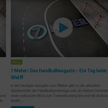
News
7 Meter: Das Handballmagazin – Ein Tag beim
Wolff
In der heutigen Ausgabe von 7Meter gibt es die aktuellen
.
Spielberichte der Handballbundesliga und, als kleines Schmank
 und
einen exklusiven Blick zum Torwarttraining bei und mit Andrea
de
Wolff....