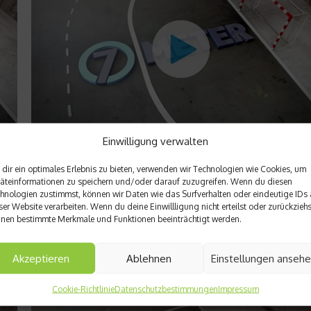
Einwilligung verwalten
News
dir ein optimales Erlebnis zu bieten, verwenden wir Technologien wie Cookies, um
ga
Handball: Die Neuzugänge im Check
äteinformationen zu speichern und/oder darauf zuzugreifen. Wenn du diesen
hnologien zustimmst, können wir Daten wie das Surfverhalten oder eindeutige IDs 
eder
In der heutigen Ausgabe von 7Meter – Das Handballmagazin
ser Website verarbeiten. Wenn du deine Einwillligung nicht erteilst oder zurückziehs
werden die Neuzugänge der Liga unter die Lupe genommen.
nen bestimmte Merkmale und Funktionen beeinträchtigt werden.
i
Außerdem im Gepäck: Spielzusammenfassungen der ersten u
zweiten Handball-Bundesliga, Interviews und TV Tipps der
Woche....
Akzeptieren
Ablehnen
Einstellungen anseh
Weiterlesen
Cookie-Richtlinie
Datenschutzbestimmungen
Impressum