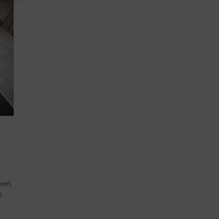
erl,
s