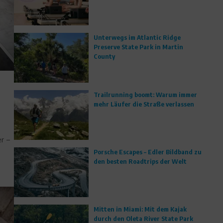
Unterwegs im Atlantic Ridge
Preserve State Park in Martin
County
Trailrunning boomt: Warum immer
mehr Läufer die Straße verlassen
er –
Porsche Escapes – Edler Bildband zu
den besten Roadtrips der Welt
Mitten in Miami: Mit dem Kajak
durch den Oleta River State Park