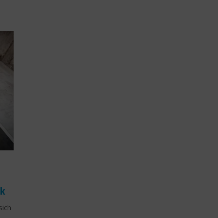
rk
sich