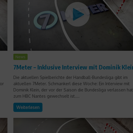
News
Star Interviews
7Meter – Inklusive Interview mit Dominik Klei
10 Fragen an Florian Karl
Die aktuellen Spielberichte der Handball-Bundesliga gibt im
or
aktuellen 7Meter. Schmankerl diese Woche: Ein Interview mit
22. März 2010
Dominik Klein, der vor der Saison die Bundesliga verlassen ha
zum HBC Nantes gewechselt ist....
Weiterlesen