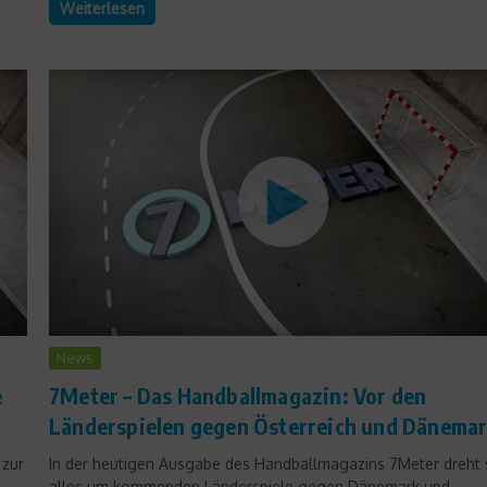
Weiterlesen
News
e
7Meter – Das Handballmagazin: Vor den
Länderspielen gegen Österreich und Dänema
 zur
In der heutigen Ausgabe des Handballmagazins 7Meter dreht 
alles um kommenden Länderspiele gegen Dänemark und