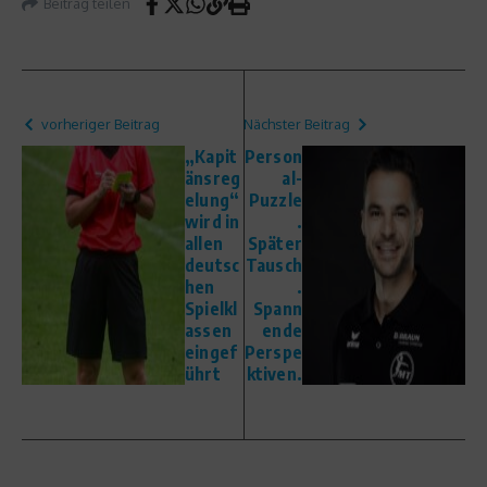
Beitrag teilen
vorheriger Beitrag
Nächster Beitrag
„Kapit
Person
änsreg
al-
elung“
Puzzle
wird in
.
allen
Später
deutsc
Tausch
hen
.
Spielkl
Spann
assen
ende
eingef
Perspe
ührt
ktiven.