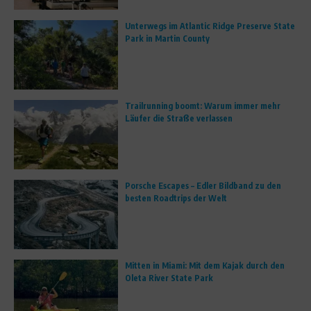
Unterwegs im Atlantic Ridge Preserve State
Park in Martin County
Trailrunning boomt: Warum immer mehr
Läufer die Straße verlassen
Porsche Escapes – Edler Bildband zu den
besten Roadtrips der Welt
Mitten in Miami: Mit dem Kajak durch den
Oleta River State Park