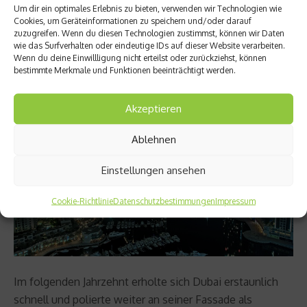
internationale Finanzsystem zu kollabieren drohte. Nur
Um dir ein optimales Erlebnis zu bieten, verwenden wir Technologien wie
ein 50 Milliarden-Dollar-Scheck des reichen, aber viel
Cookies, um Geräteinformationen zu speichern und/oder darauf
zuzugreifen. Wenn du diesen Technologien zustimmst, können wir Daten
dezenter auftretenden großen Bruders Abu Dhabi
wie das Surfverhalten oder eindeutige IDs auf dieser Website verarbeiten.
rettete Dubai damals vor dem Bankrott.
Wenn du deine Einwillligung nicht erteilst oder zurückziehst, können
bestimmte Merkmale und Funktionen beeinträchtigt werden.
Akzeptieren
Ablehnen
Einstellungen ansehen
Cookie-Richtlinie
Datenschutzbestimmungen
Impressum
Im folgenden Jahrzehnt erholte sich Dubai erstaunlich
schnell und polierte weiter an seiner Fassade als