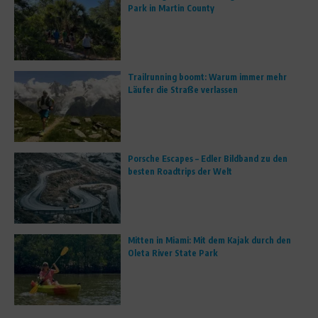
Park in Martin County
Trailrunning boomt: Warum immer mehr
Läufer die Straße verlassen
Porsche Escapes – Edler Bildband zu den
besten Roadtrips der Welt
Mitten in Miami: Mit dem Kajak durch den
Oleta River State Park