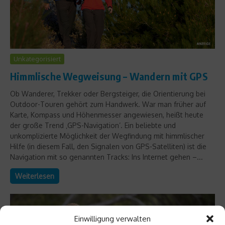
Unkategorisiert
Himmlische Wegweisung – Wandern mit GPS
Ob Wanderer, Trekker oder Bergsteiger, die Orientierung bei
Outdoor-Touren gehört zum Handwerk. War man früher auf
Karte, Kompass und Höhenmesser angewiesen, heißt heute
der große Trend ‚GPS-Navigation’. Ein beliebte und
unkomplizierte Möglichkeit der Wegfindung mit himmlischer
Hilfe (in diesem Fall, den Signalen von GPS-Satelliten) ist die
Navigation mit so genannten Tracks: Ins Internet gehen –...
Weiterlesen
Einwilligung verwalten