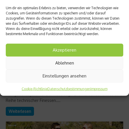
Um dir ein optimales Erlebnis zu bieten, verwenden wir Technologien wie
Cookies, um Geräteinformationen zu speichern und/oder darauf
zuzugreifen. Wenn du diesen Technologien zustimmst, können wir Daten
wie das Surfverhalten oder eindeutige IDs auf dieser Website verarbeiten.
Wenn du deine Einwillligung nicht erteilst oder zurückziehst, können
bestimmte Merkmale und Funktionen beeinträchtigt werden.
Akzeptieren
Unkategorisiert
Ablehnen
Damit Suchende finden – der Garmin Oregon
550 und 550t
Einstellungen ansehen
Der Oregon 550 ist das neue Topmodell der GPS-Handgeräte
von Garmin, dem weltweit führenden Hersteller mobiler
Cookie-Richtlinie
Datenschutzbestimmungen
Impressum
Navigationssysteme. Der neue High-End Allrounder bietet eine
Reihe technischer Finessen....
Weiterlesen