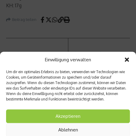
KH: 17g
Beitrag teilen
vorheriger Beitrag
Nächster Beitrag
Einwilligung verwalten
Aufge
Nahru
deckt:
ngserg
Um dir ein optimales Erlebnis zu bieten, verwenden wir Technologien wie
Ausnüc
änzung
Cookies, um Geräteinformationen zu speichern und/oder darauf
htern
– auch
zuzugreifen. Wenn du diesen Technologien zustimmst, können wir Daten
durch
für
wie das Surfverhalten oder eindeutige IDs auf dieser Website verarbeiten.
Sport?
Hobby
Wenn du deine Einwillligung nicht erteilst oder zurückziehst, können
sportl
bestimmte Merkmale und Funktionen beeinträchtigt werden.
er
Akzeptieren
Ablehnen