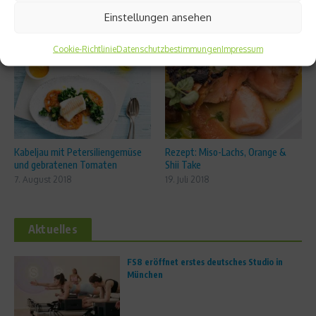
Einstellungen ansehen
Ähnliche Beiträge
Cookie-Richtlinie
Datenschutzbestimmungen
Impressum
Kabeljau mit Petersiliengemüse
Rezept: Miso-Lachs, Orange &
und gebratenen Tomaten
Shii Take
7. August 2018
19. Juli 2018
Aktuelles
FS8 eröffnet erstes deutsches Studio in
München