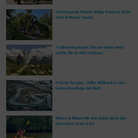
Unterwegs im Atlantic Ridge Preserve State
Park in Martin County
Trailrunning boomt: Warum immer mehr
Läufer die Straße verlassen
Porsche Escapes – Edler Bildband zu den
besten Roadtrips der Welt
Mitten in Miami: Mit dem Kajak durch den
Oleta River State Park