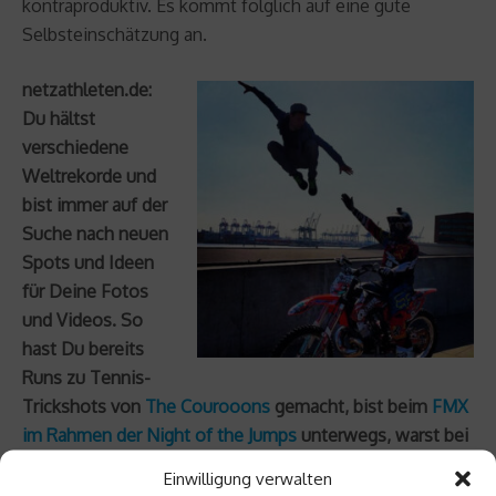
kontraproduktiv. Es kommt folglich auf eine gute
Selbsteinschätzung an.
netzathleten.de:
Du hältst
verschiedene
Weltrekorde und
bist immer auf der
Suche nach neuen
Spots und Ideen
für Deine Fotos
und Videos. So
hast Du bereits
Runs zu Tennis-
Trickshots von
The Courooons
gemacht, bist beim
FMX
im Rahmen der Night of the Jumps
unterwegs, warst bei
zahlreichen Fernsehshows zu Gast und bist bei Wetten
Einwilligung verwalten
dass? gegen ein Pferd im Springreit-Parcours angetreten.