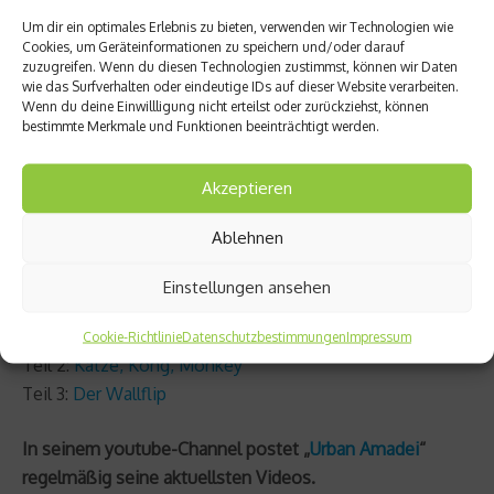
Was kommt als nächstes?
Um dir ein optimales Erlebnis zu bieten, verwenden wir Technologien wie
Cookies, um Geräteinformationen zu speichern und/oder darauf
Amadei Weiland: Als Fußball-Fan würde ich gerne mal
zuzugreifen. Wenn du diesen Technologien zustimmst, können wir Daten
was im Stil der japanischen Anime-Fernsehserie „Super
wie das Surfverhalten oder eindeutige IDs auf dieser Website verarbeiten.
Wenn du deine Einwillligung nicht erteilst oder zurückziehst, können
Kickers“ machen. Fallrückzieher-Tore per Salto zum
bestimmte Merkmale und Funktionen beeinträchtigt werden.
Beispiel. Und ich mache gerade den Fallschirmspringer-
Schein und kann so in ferner Zukunft hoffentlich Parkour
Akzeptieren
mit
Base Jumping
kombinieren.
Ablehnen
netzathleten.de: Vielen Dank, Amadei!
Einstellungen ansehen
Reihe: Parkour lernen mit Amadei Weiland:
Teil 1:
Wie man Mauern und Wände hochkommt
Cookie-Richtlinie
Datenschutzbestimmungen
Impressum
Teil 2:
Katze, Kong, Monkey
Teil 3:
Der Wallflip
In seinem youtube-Channel postet „
Urban Amadei
“
regelmäßig seine aktuellsten Videos.