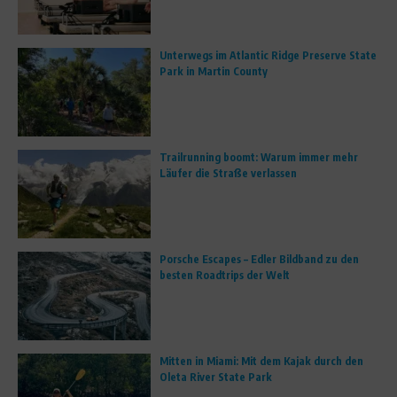
Unterwegs im Atlantic Ridge Preserve State
Park in Martin County
Trailrunning boomt: Warum immer mehr
Läufer die Straße verlassen
Porsche Escapes – Edler Bildband zu den
besten Roadtrips der Welt
Mitten in Miami: Mit dem Kajak durch den
Oleta River State Park