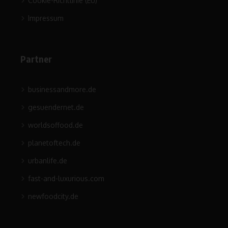
Cookie-Richtlinie (EU)
Impressum
Partner
businessandmore.de
gesuendernet.de
worldsoffood.de
planetoftech.de
urbanlife.de
fast-and-luxurious.com
newfoodcity.de