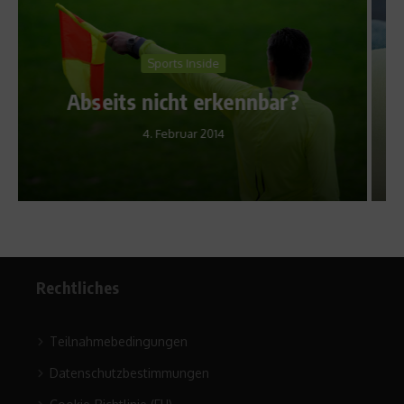
Ratgeber Gesundheit
Aufgerissen – der richti
nbar?
Umgang mit Schürfwund
11. August 2010
Rechtliches
Teilnahmebedingungen
Datenschutzbestimmungen