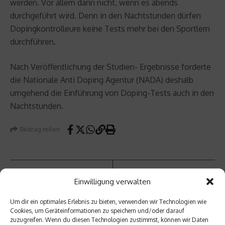
werden. Vor allem dann nicht, wenn es abends
durchgeführt wird. Denn in den Nachtstunden dürfen
Dopingkontrolleure keine Tests mehr bei den Sportlern
durchführen.
Nach Veröffentlichung der Studien- Ergebnisse forderte
die Nationale Anti Doping Agentur (NADA) deshalb
umgehend die Einführung von Doping-Tests auch in den
Nachtstunden.
Beitrag teilen
Einwilligung verwalten
vorheriger Beitrag
Nächster Beitrag
Wie
Leicht
Um dir ein optimales Erlebnis zu bieten, verwenden wir Technologien wie
lerne
athleti
Cookies, um Geräteinformationen zu speichern und/oder darauf
ich
k: Viele
zuzugreifen. Wenn du diesen Technologien zustimmst, können wir Daten