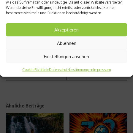
wie das Surfverhalten oder eindeutige IDs auf dieser Website verarbeiten.
Parkou
Athleti
Wenn du deine Einwillligung nicht erteilst oder zurückziehst, können
r –
nnen in
bestimmte Merkmale und Funktionen beeinträchtigt werden.
Tipps
Ugand
von
a
Freeru
könnte
Akzeptieren
nner
n mit
Amade
dem
Ablehnen
i
HI-
Weilan
Virus
d
infizier
Einstellungen ansehen
t sein
Cookie-Richtlinie
Datenschutzbestimmungen
Impressum
Ähnliche Beiträge