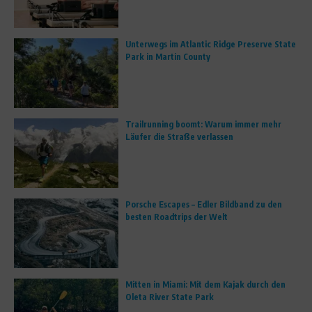
Unterwegs im Atlantic Ridge Preserve State
Park in Martin County
Trailrunning boomt: Warum immer mehr
Läufer die Straße verlassen
Porsche Escapes – Edler Bildband zu den
besten Roadtrips der Welt
Mitten in Miami: Mit dem Kajak durch den
Oleta River State Park