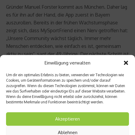
Gründer Manuel Forster kommt aus München. Daher lag
es für ihn auf der Hand, die App zuerst in Bayern
auszurollen. Bereits in der frühen Wachstumsphase
zeigt sich, dass MySportFriend einen Nerv getroffen hat:
„Unsere Community wächst täglich. Immer mehr
Menschen entdecken, wie einfach es ist, gemeinsam
aktiv zu sein“, sagt der 49-Jährige. Der nächste Schritt ist
bereits in Planung: Die App soll bald deutschlandweit
Einwilligung verwalten
und in benachbarten Ländern verfügbar sein.
Um dir ein optimales Erlebnis zu bieten, verwenden wir Technologien wie
Cookies, um Geräteinformationen zu speichern und/oder darauf
Zur kostenlosen Basisversion der App gibt es für alle,
zuzugreifen. Wenn du diesen Technologien zustimmst, können wir Daten
wie das Surfverhalten oder eindeutige IDs auf dieser Website verarbeiten.
die viel unterwegs sind und noch gezielter nach
Wenn du deine Einwillligung nicht erteilst oder zurückziehst, können
Sportpartnern suchen möchten, eine Premiumversion.
bestimmte Merkmale und Funktionen beeinträchtigt werden.
Für 4,99 Euro im Monat oder die ermäßigte Jahresgebühr
von 45 Euro stehen erweiterte Funktionen zur
Akzeptieren
Verfügung. Hier werden an jedem Ort geplante
Aktivitäten und Spiele angezeigt – ideal für Geschäfts-
Ablehnen