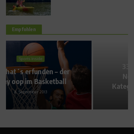
Empfohlen
Asics
33-Kollektion bester
Neueinsteiger in der
Kategorie Natural-Running
26. Juni 2012