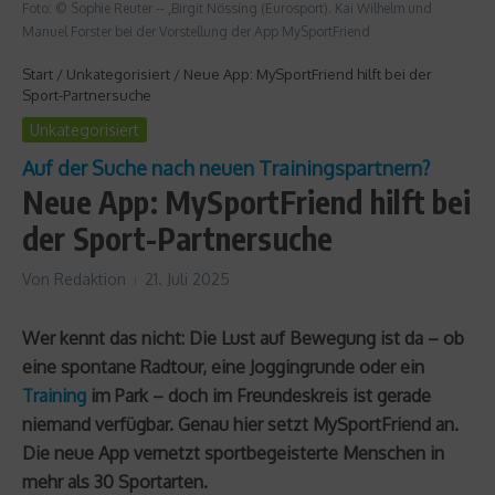
Foto: © Sophie Reuter -- ,Birgit Nössing (Eurosport). Kai Wilhelm und
Manuel Forster bei der Vorstellung der App MySportFriend
Start
/
Unkategorisiert
/
Neue App: MySportFriend hilft bei der
Sport-Partnersuche
Unkategorisiert
Auf der Suche nach neuen Trainingspartnern?
Neue App: MySportFriend hilft bei
der Sport-Partnersuche
Von
Redaktion
21. Juli 2025
Wer kennt das nicht: Die Lust auf Bewegung ist da – ob
eine spontane Radtour, eine Joggingrunde oder ein
Training
im Park – doch im Freundeskreis ist gerade
niemand verfügbar. Genau hier setzt MySportFriend an.
Die neue App vernetzt sportbegeisterte Menschen in
mehr als 30 Sportarten.