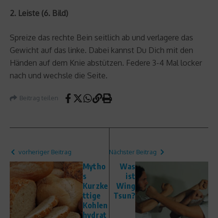
2. Leiste (6. Bild)
Spreize das rechte Bein seitlich ab und verlagere das
Gewicht auf das linke. Dabei kannst Du Dich mit den
Händen auf dem Knie abstützen. Federe 3-4 Mal locker
nach und wechsle die Seite.
Beitrag teilen
vorheriger Beitrag
Nächster Beitrag
Mytho
Was
s
ist
Kurzke
Wing
ttige
Tsun?
Kohlen
hydrat