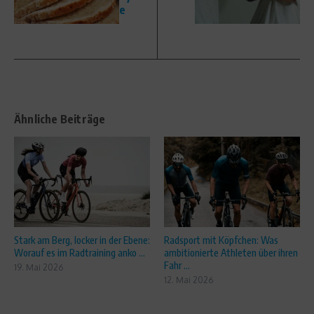
e
Ähnliche Beiträge
Stark am Berg, locker in der Ebene:
Radsport mit Köpfchen: Was
Worauf es im Radtraining anko ...
ambitionierte Athleten über ihren
Fahr ...
19. Mai 2026
12. Mai 2026