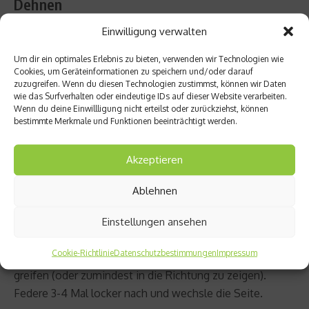
Dehnen
Einwilligung verwalten
Um die Muskeln und Gelenke geschmeidig zu machen,
Um dir ein optimales Erlebnis zu bieten, verwenden wir Technologien wie
kannst Du zum Abschluss noch zwei kleine
Cookies, um Geräteinformationen zu speichern und/oder darauf
Dehnübungen absolvieren. Hier ist aber wichtig, dass Du
zuzugreifen. Wenn du diesen Technologien zustimmst, können wir Daten
wie das Surfverhalten oder eindeutige IDs auf dieser Website verarbeiten.
nicht mit
Kraft
und auch nicht gehalten, sondern locker
Wenn du deine Einwillligung nicht erteilst oder zurückziehst, können
und leicht federnd dehnst und nur soweit, bis Du ein
bestimmte Merkmale und Funktionen beeinträchtigt werden.
leichtes Ziehen verspürst. Wenn
Schmerzen
auftreten,
hast Du zu stark gedehnt und riskierst
Akzeptieren
Mikroverletzungen in den Muskeln.
Ablehnen
1. Hinterer Oberschenkel (5. Bild)
Einstellungen ansehen
Stelle einen Ski mit dem Skiende in den Schnee und
Cookie-Richtlinie
Datenschutzbestimmungen
Impressum
versuche mit der gleichseitigen Hand die Skispitze zu
greifen (oder zumindest in die Richtung zu zeigen).
Federe 3-4 Mal locker nach und wechsle die Seite.