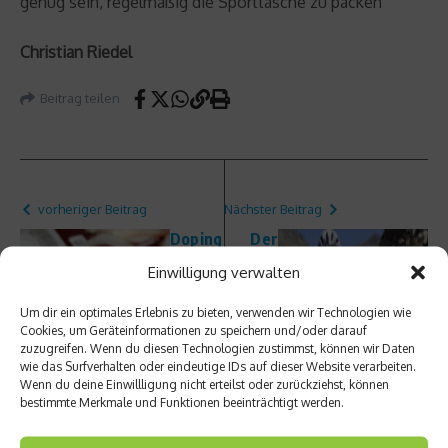
genug sein, regelmäßig die Sporttasche zu packen
Christian Riedel
Beitrag teilen
vorheriger Beitrag
Nächster Beitrag
Doping
Der
-Serie
netzat
Einwilligung verwalten
Teil 7:
hleten
Blutdo
-
Um dir ein optimales Erlebnis zu bieten, verwenden wir Technologien wie
ping –
Alpenc
Cookies, um Geräteinformationen zu speichern und/oder darauf
Das
ross –
zuzugreifen. Wenn du diesen Technologien zustimmst, können wir Daten
Revival
Mit
wie das Surfverhalten oder eindeutige IDs auf dieser Website verarbeiten.
eines
dem
Wenn du deine Einwillligung nicht erteilst oder zurückziehst, können
„Klassi
Mount
bestimmte Merkmale und Funktionen beeinträchtigt werden.
kers“
ainbike
über