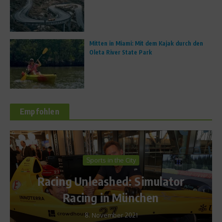
Mitten in Miami: Mit dem Kajak durch den
Oleta River State Park
Empfohlen
Sports Inside
WM-Kolumne von Ma
Simulator
Hegering (Teil 2)
chen
29. Juni 2011