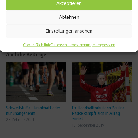
Akzeptieren
die
Alpen
Ablehnen
Einstellungen ansehen
Cookie-Richtlinie
Datenschutzbestimmungen
Impressum
Ähnliche Beiträge
Schweißfüße – krankhaft oder
Ex-Handballtorhüterin Pauline
nur unangenehm
Radke kämpft sich in Alltag
zurück
23. Februar 2021
10. September 2019