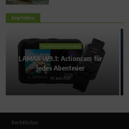
Empfohlen
News
ür
Handballmagazin 7Meter –
Folge 5
3. Dezember 2020
Rechtliches