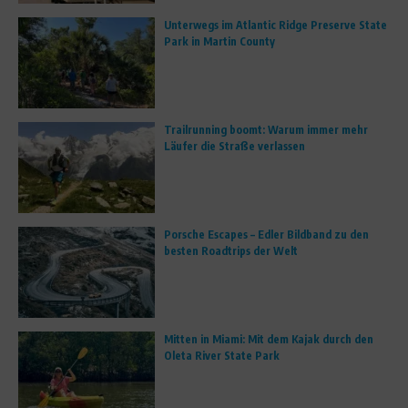
Unterwegs im Atlantic Ridge Preserve State
Park in Martin County
Trailrunning boomt: Warum immer mehr
Läufer die Straße verlassen
Porsche Escapes – Edler Bildband zu den
besten Roadtrips der Welt
Mitten in Miami: Mit dem Kajak durch den
Oleta River State Park