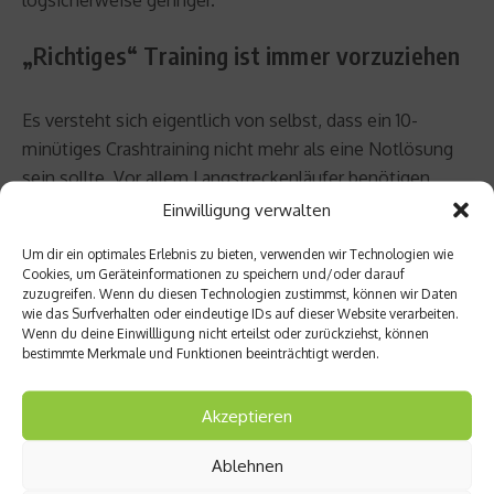
„Richtiges“ Training ist immer vorzuziehen
Es versteht sich eigentlich von selbst, dass ein 10-
minütiges Crashtraining nicht mehr als eine Notlösung
sein sollte. Vor allem Langstreckenläufer benötigen
längere Intervalle, um einen nachhaltigen Effekt für ihr
Einwilligung verwalten
Training zu erzielen. Generell ist es immer besser, einmal
Um dir ein optimales Erlebnis zu bieten, verwenden wir Technologien wie
30 Minuten zu trainieren, als dreimal 10 Minuten. Und
Cookies, um Geräteinformationen zu speichern und/oder darauf
von Grundlagenläufen, die für Strecken ab 10 Kilometer
zuzugreifen. Wenn du diesen Technologien zustimmst, können wir Daten
wie das Surfverhalten oder eindeutige IDs auf dieser Website verarbeiten.
essenziell sind, kann bei einem Zeitfenster von 10
Wenn du deine Einwillligung nicht erteilst oder zurückziehst, können
Minuten ohnehin keine Rede sein.
bestimmte Merkmale und Funktionen beeinträchtigt werden.
Beitrag teilen
Akzeptieren
Ablehnen