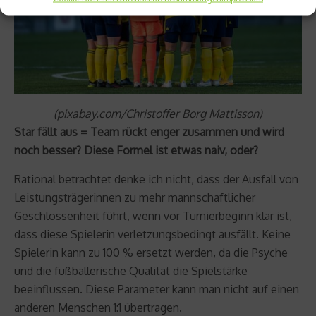
(pixabay.com/Christoffer Borg Mattisson)
Star fällt aus = Team rückt enger zusammen und wird
noch besser? Diese Formel ist etwas naiv, oder?
Rational betrachtet denke ich nicht, dass der Ausfall von
Leistungsträgerinnen zu mehr mannschaftlicher
Geschlossenheit führt, wenn vor Turnierbeginn klar ist,
dass diese Spielerin verletzungsbedingt ausfällt. Keine
Spielerin kann zu 100 % ersetzt werden, da die Psyche
und die fußballerische Qualität die Spielstärke
beeinflussen. Diese Parameter kann man nicht auf einen
anderen Menschen 1:1 übertragen.