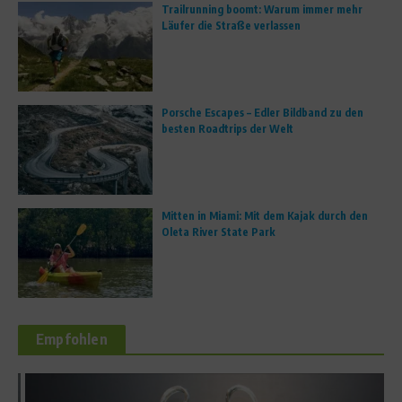
Trailrunning boomt: Warum immer mehr
Läufer die Straße verlassen
Porsche Escapes – Edler Bildband zu den
besten Roadtrips der Welt
Mitten in Miami: Mit dem Kajak durch den
Oleta River State Park
Empfohlen