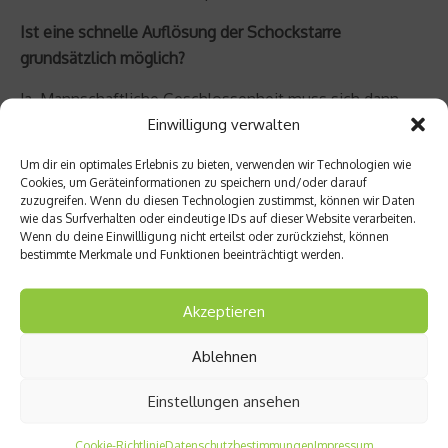
Ist eine schnelle Auflösung der Schockstarre
grundsätzlich möglich?
Ja. Mannschaftliche Geschlossenheit muss sich dann
Einwilligung verwalten
neu definieren. Durch die Übertragung von spielerischer
Verantwortung auf geeignete Persönlichkeiten und
Um dir ein optimales Erlebnis zu bieten, verwenden wir Technologien wie
Spielertypen aus dem Mannschaftsverbund. Es hängt
Cookies, um Geräteinformationen zu speichern und/oder darauf
zuzugreifen. Wenn du diesen Technologien zustimmst, können wir Daten
meines Erachtens davon ab, wie hoch die Bereitschaft
wie das Surfverhalten oder eindeutige IDs auf dieser Website verarbeiten.
zu mehr Verantwortung ist und ob die Spielerinnen über
Wenn du deine Einwillligung nicht erteilst oder zurückziehst, können
die zusätzlichen Ressourcen verfügen, diese
bestimmte Merkmale und Funktionen beeinträchtigt werden.
Verantwortung mit zu übernehmen.
Akzeptieren
Ablehnen
Einstellungen ansehen
Cookie-Richtlinie
Datenschutzbestimmungen
Impressum