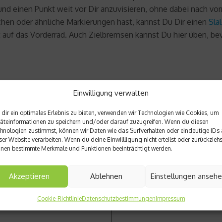
d einen Punkt weit vor Dir anzuvisieren, ohne dabei nach vor
hen oder ähnliche Markierungen hast, kannst Du Dir einen
Sla
 auf das Vorderrad. Auch Zielbremsen kannst Du hier üben, bev
Einwilligung verwalten
dir ein optimales Erlebnis zu bieten, verwenden wir Technologien wie Cookies, um
äteinformationen zu speichern und/oder darauf zuzugreifen. Wenn du diesen
hnologien zustimmst, können wir Daten wie das Surfverhalten oder eindeutige IDs 
Nächster Beitrag
ser Website verarbeiten. Wenn du deine Einwillligung nicht erteilst oder zurückziehs
nen bestimmte Merkmale und Funktionen beeinträchtigt werden.
perfekte Playlist für dein
Benedict Cumberbatch mod
Akzeptieren
Ablehnen
Einstellungen anseh
Cookie-Richtlinie
Datenschutzbestimmungen
Impressum