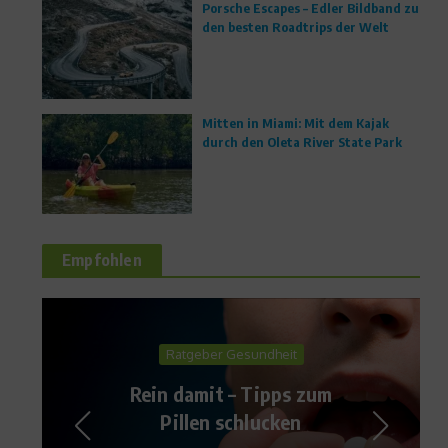
Porsche Escapes – Edler Bildband zu
den besten Roadtrips der Welt
Mitten in Miami: Mit dem Kajak
durch den Oleta River State Park
Empfohlen
News
Nationalelf: Kader für EM-
Quali nominiert