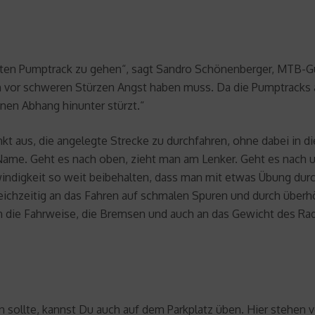
ten Pumptrack zu gehen“, sagt Sandro Schönenberger, MTB-Gui
 vor schweren Stürzen Angst haben muss. Da die Pumptracks 
inen Abhang hinunter stürzt.“
aus, die angelegte Strecke zu durchfahren, ohne dabei in die 
Name. Geht es nach oben, zieht man am Lenker. Geht es nach u
indigkeit so weit beibehalten, dass man mit etwas Übung dur
eichzeitig an das Fahren auf schmalen Spuren und durch überh
an die Fahrweise, die Bremsen und auch an das Gewicht des R
in sollte, kannst Du auch auf dem Parkplatz üben. Hier stehen