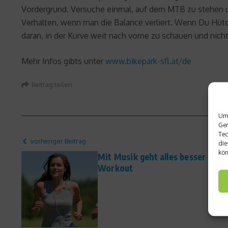
Vordergrund. Versuche einmal, auf dem MTB zu stehen un
Verhalten, wenn man die Balance verliert. Wenn Du Hütc
daran, in der Kurve weit nach vorne zu schauen und nicht
Mehr Infos gibts unter
www.bikepark-sfl.at/de
Beitrag teilen
Um 
Ger
Tec
vorheriger Beitrag
die
kön
Mit Musik geht alles besser – Die 
Workout