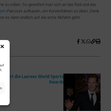
ne zu rollen. So gewöhnt man sich an das Rad und das
lom
-Parcours aufbauen, um Kurvenfahren zu üben. Denk
or es dann endlich auf die erste Abfahrt geht.
auf
t,
eriert die Laureus World Sports
Awards
en