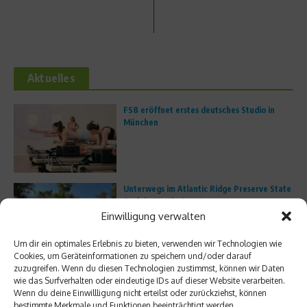
Aktuelles
FS8 eröffnet erstes deutsches Studio in
München
Unterwegs im Atlantic Ridge Preserve State
Park in Martin County
Einwilligung verwalten
Um dir ein optimales Erlebnis zu bieten, verwenden wir Technologien wie
Cookies, um Geräteinformationen zu speichern und/oder darauf
zuzugreifen. Wenn du diesen Technologien zustimmst, können wir Daten
Trailrunning boomt: Warum immer mehr
wie das Surfverhalten oder eindeutige IDs auf dieser Website verarbeiten.
Läufer die Straße verlassen
Wenn du deine Einwillligung nicht erteilst oder zurückziehst, können
bestimmte Merkmale und Funktionen beeinträchtigt werden.