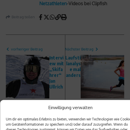
Netzathleten
-Videos bei Clipfish
Beitrag teilen
vorheriger Beitrag
Nächster Beitrag
Intervi
Laufsti
ew mit
lanalys
„Skifa
e mal
hrer“
anders
Jan
Ullrich
Einwilligung verwalten
Um dir ein optimales Erlebnis zu bieten, verwenden wir Technologien wie Cooki
um Geräteinformationen zu speichern und/oder darauf zuzugreifen. Wenn du
diesen Technologien zustimmst, können wir Daten wie das Surfverhalten oder