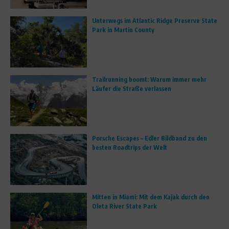
Unterwegs im Atlantic Ridge Preserve State
Park in Martin County
Trailrunning boomt: Warum immer mehr
Läufer die Straße verlassen
Porsche Escapes – Edler Bildband zu den
besten Roadtrips der Welt
Mitten in Miami: Mit dem Kajak durch den
Oleta River State Park