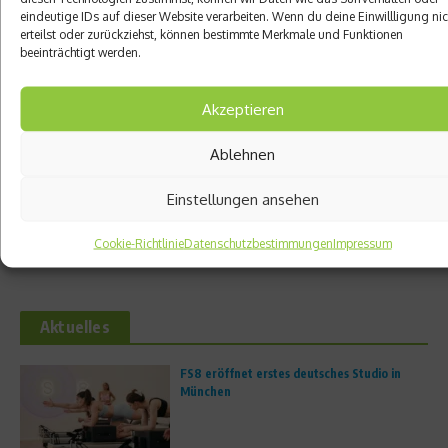
eindeutige IDs auf dieser Website verarbeiten. Wenn du deine Einwillligung nic
Ähnliche Beiträge
erteilst oder zurückziehst, können bestimmte Merkmale und Funktionen
beeinträchtigt werden.
Akzeptieren
Ablehnen
Einstellungen ansehen
Beachcomber: Comeback des
Hamburger Verein will das längste
Trailrunning-Events im Indischen
Handballspiel der Welt austrage
Ozean
...
Cookie-Richtlinie
Datenschutzbestimmungen
Impressum
2. April 2026
27. März 2026
Aktuelles
FS8 eröffnet erstes deutsches Studio in
München