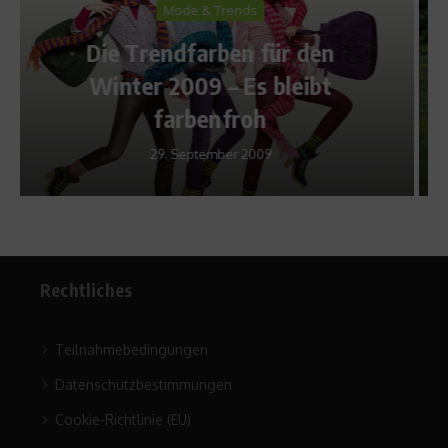
Richtig trainieren
Trainingsplan – Teil 10: Die
Ruhe vor dem
(Mücken-)Sturm
13. Juli 2009
Rechtliches
Teilnahmebedingungen
Datenschutzbestimmungen
Cookie-Richtlinie (EU)