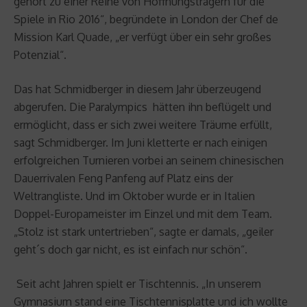
gehört zu einer Reihe von Hoffnungsträgern für die
Spiele in Rio 2016“, begründete in London der Chef de
Mission Karl Quade, „er verfügt über ein sehr großes
Potenzial“.
Das hat Schmidberger in diesem Jahr überzeugend
abgerufen. Die Paralympics hätten ihn beflügelt und
ermöglicht, dass er sich zwei weitere Träume erfüllt,
sagt Schmidberger. Im Juni kletterte er nach einigen
erfolgreichen Turnieren vorbei an seinem chinesischen
Dauerrivalen Feng Panfeng auf Platz eins der
Weltrangliste. Und im Oktober wurde er in Italien
Doppel-Europameister im Einzel und mit dem Team.
„Stolz ist stark untertrieben“, sagte er damals, „geiler
geht´s doch gar nicht, es ist einfach nur schön“.
Seit acht Jahren spielt er Tischtennis. „In unserem
Gymnasium stand eine Tischtennisplatte und ich wollte