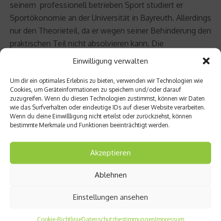
seinem professionell betrieben Sport studiert er
Sportökonomie an der Universität in Bayreuth. Allerdings
nur den Theorieteil, da er wegen seiner Behinderung den
praktischen Teil nicht absolvieren kann. Die
Ausnahmeregelung wurde vom Bayerischen
Einwilligung verwalten
Kultusministerium getroffen – ein gutes Beispiel für
Um dir ein optimales Erlebnis zu bieten, verwenden wir Technologien wie
aktive Förderung behinderter Sportler. Schmidbergers
Cookies, um Geräteinformationen zu speichern und/oder darauf
größtes Ziel derzeit ist aber Brasilien: „Natürlich werde
zuzugreifen. Wenn du diesen Technologien zustimmst, können wir Daten
ich in Rio 2016 dabei sein, wenn alles beruflich und
wie das Surfverhalten oder eindeutige IDs auf dieser Website verarbeiten.
Wenn du deine Einwillligung nicht erteilst oder zurückziehst, können
gesundheitlich gut läuft.“
bestimmte Merkmale und Funktionen beeinträchtigt werden.
Beitrag teilen
Akzeptieren
Ablehnen
Einstellungen ansehen
vorheriger Beitrag
Produk
Cookie-Richtlinie
Datenschutzbestimmungen
Impressum