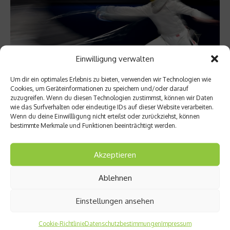
Einwilligung verwalten
Um dir ein optimales Erlebnis zu bieten, verwenden wir Technologien wie
Cookies, um Geräteinformationen zu speichern und/oder darauf
zuzugreifen. Wenn du diesen Technologien zustimmst, können wir Daten
News
wie das Surfverhalten oder eindeutige IDs auf dieser Website verarbeiten.
Kein deutsches Fechter-Team bei Olympia
Wenn du deine Einwillligung nicht erteilst oder zurückziehst, können
bestimmte Merkmale und Funktionen beeinträchtigt werden.
Ohne deutsche Fechter werden im Sommer die Olympischen
Spiele über die Bühne gehen. Beim letzten
Akzeptieren
Qualifikationsturnier konnten auch die Degen-Fechter das
Olympia-Ticket nicht lösen....
Ablehnen
Weiterlesen
Einstellungen ansehen
Cookie-Richtlinie
Datenschutzbestimmungen
Impressum