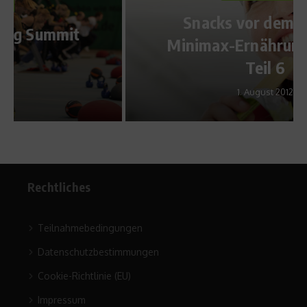
Snacks vor dem Sport –
Minimax-Ernährungstipps –
Teil 6
1. August 2012
Rechtliches
Teilnahmebedingungen
Datenschutzbestimmungen
Cookie-Richtlinie (EU)
Impressum