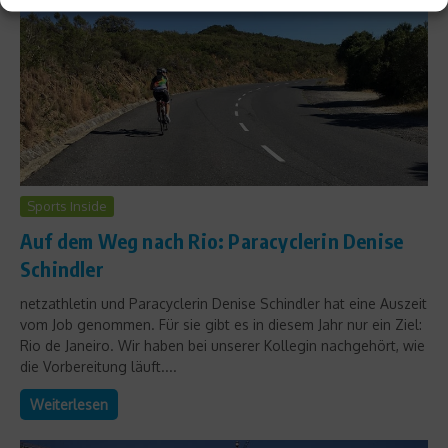
Sports Inside
Auf dem Weg nach Rio: Paracyclerin Denise
Schindler
netzathletin und Paracyclerin Denise Schindler hat eine Auszeit
vom Job genommen. Für sie gibt es in diesem Jahr nur ein Ziel:
Rio de Janeiro. Wir haben bei unserer Kollegin nachgehört, wie
die Vorbereitung läuft....
Weiterlesen