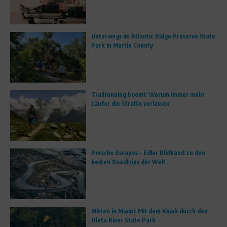
Unterwegs im Atlantic Ridge Preserve State
Park in Martin County
Trailrunning boomt: Warum immer mehr
Läufer die Straße verlassen
Porsche Escapes – Edler Bildband zu den
besten Roadtrips der Welt
Mitten in Miami: Mit dem Kajak durch den
Oleta River State Park