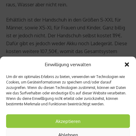
raus, Wasser aber nicht rein.
Erhältlich ist der Handschuh in den Größen S-XXL für
Männer, sowie XS-XL für Frauen und Kinder. Ganz billig
ist er jedoch nicht. Der Handschuh selbst kostet 119€.
Dafür gibt es jedoch weder Akku noch Ladegerät. Diese
kosten weitere 107,50€, womit das Gesamtsystem
insgesamt 226,50€ kostet.
Einwilligung verwalten
Fazit: Wer beim Skifahren ständig kalte Finger bekommt,
Um dir ein optimales Erlebnis zu bieten, verwenden wir Technologien wie
erhält durch den beheizbaren Skihandschuh Aspen von
Cookies, um Geräteinformationen zu speichern und/oder darauf
zuzugreifen. Wenn du diesen Technologien zustimmst, können wir Daten
Mematec eine Alternative, die es sicherlich wert ist,
wie das Surfverhalten oder eindeutige IDs auf dieser Website verarbeiten.
ausprobiert zu werden. Wer jedoch besagtes Problem
Wenn du deine Einwillligung nicht erteilst oder zurückziehst, können
bestimmte Merkmale und Funktionen beeinträchtigt werden.
nicht kennt, kann sicherlich auch auf konventionelle
Skihandschuhe zurückgreifen und kommt so billiger
Akzeptieren
davon.
Ablehnen
Beitrag teilen