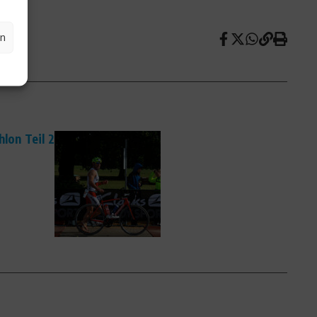
en
lon Teil 2