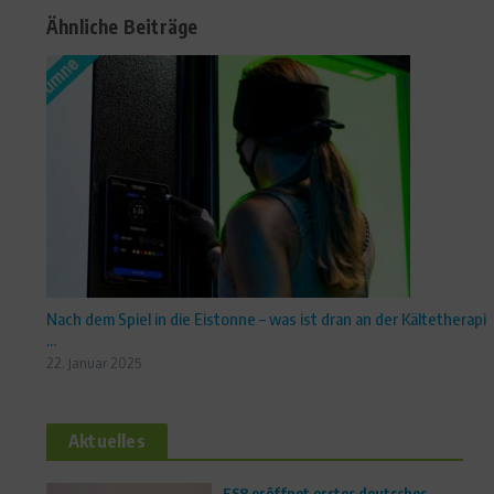
Ähnliche Beiträge
Nach dem Spiel in die Eistonne – was ist dran an der Kältetherapi
...
22. Januar 2025
Aktuelles
FS8 eröffnet erstes deutsches