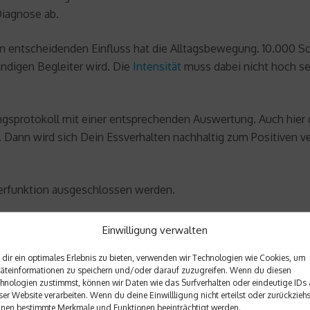
Diagnose ab.
ntscheidenden Einfluss hat die Alltagsbewegung. 10.000 Schri
ändigen Begleiter wird. Die
Intensität
muss dabei nicht hoch sei
ngsprotokoll mit einer entsprechenden Auswertung. Auch hier gi
 Dann wird sich Dein Essverhalten nachhaltig zum Positiven ve
terfunktion ausgeschlossen werden.
Einwilligung verwalten
dir ein optimales Erlebnis zu bieten, verwenden wir Technologien wie Cookies, um
äteinformationen zu speichern und/oder darauf zuzugreifen. Wenn du diesen
hnologien zustimmst, können wir Daten wie das Surfverhalten oder eindeutige IDs 
ser Website verarbeiten. Wenn du deine Einwillligung nicht erteilst oder zurückziehs
Antwort.
nen bestimmte Merkmale und Funktionen beeinträchtigt werden.