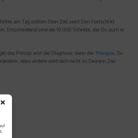
tte am Tag sollten Dein Ziel sein! Den Fortschritt
n. Entscheidend sind die 10.000 Schritte, die Du auch in
lt das Prinzip: erst die Diagnose, dann die
Therapie
. Du
rändern. Alles andere wird dich nicht zu Deinem Ziel
auf
t,