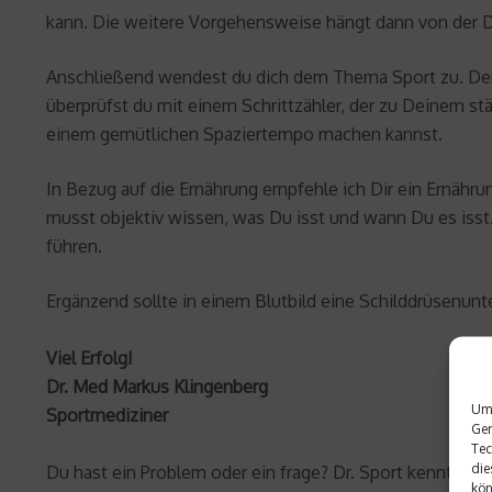
kann. Die weitere Vorgehensweise hängt dann von der 
Anschließend wendest du dich dem Thema Sport zu. Den e
überprüfst du mit einem Schrittzähler, der zu Deinem st
einem gemütlichen Spaziertempo machen kannst.
In Bezug auf die Ernährung empfehle ich Dir ein Ernähru
musst objektiv wissen, was Du isst und wann Du es isst.
führen.
Ergänzend sollte in einem Blutbild eine Schilddrüsenun
Viel Erfolg!
Dr. Med Markus Klingenberg
Um 
Sportmediziner
Ger
Tec
die
Du hast ein Problem oder ein frage? Dr. Sport kennt die 
kön