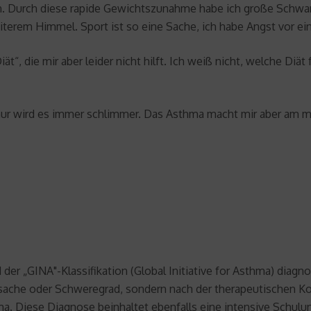
den. Durch diese rapide Gewichtszunahme habe ich große Sch
terem Himmel. Sport ist so eine Sache, ich habe Angst vor ein
ät“, die mir aber leider nicht hilft. Ich weiß nicht, welche Diä
nur wird es immer schlimmer. Das Asthma macht mir aber am m
r „GINA"-Klassifikation (Global Initiative for Asthma) diagno
sache oder Schweregrad, sondern nach der therapeutischen Ko
ma. Diese Diagnose beinhaltet ebenfalls eine intensive Schulu