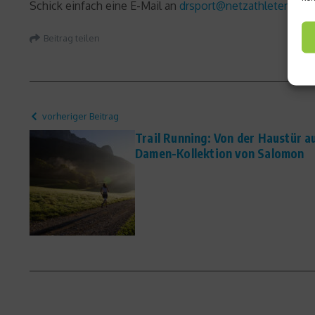
Schick einfach eine E-Mail an
drsport@netzathleten.de
Beitrag teilen
vorheriger Beitrag
Trail Running: Von der Haustür a
Damen-Kollektion von Salomon