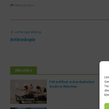
Beitrag teilen
vorheriger Beitrag
Arthroskopie
Aktuelles
Um 
Ger
FS8 eröffnet erstes deutsches
Tec
Studio in München
die
kön