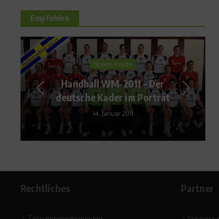
Empfohlen
Sports Inside
Handball WM-2011 – Der
M
deutsche Kader im Porträt
We
14. Januar 2011
Rechtliches
Partner
Teilnahmebedingungen
business