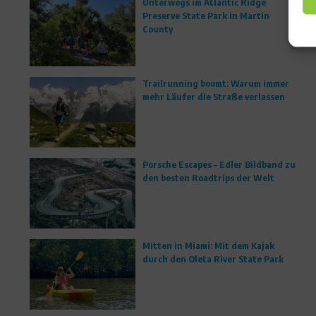
Unterwegs im Atlantic Ridge
Preserve State Park in Martin
County
Trailrunning boomt: Warum immer
mehr Läufer die Straße verlassen
Porsche Escapes – Edler Bildband zu
den besten Roadtrips der Welt
Mitten in Miami: Mit dem Kajak
durch den Oleta River State Park