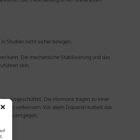
h in Studien nicht sicher belegen.
sern kann. Die mechanische Stabilisierung und das
uführen sein.
im ausgeschüttet. Die Hormone tragen zu einer
laf zu verbessern. Vor allem Dopamin kurbelt das
gue zu entgegen.
auf
t,