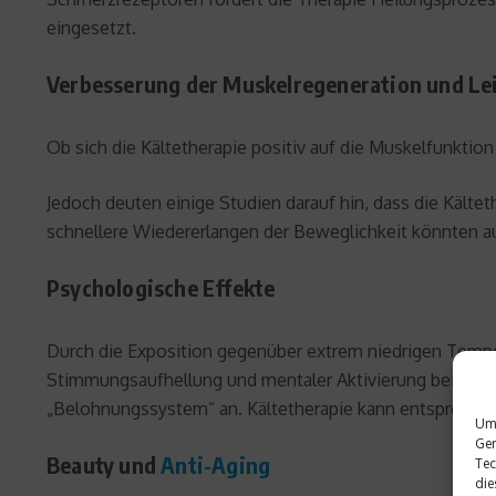
eingesetzt.
Verbesserung der Muskelregeneration und Le
Ob sich die Kältetherapie positiv auf die Muskelfunktion 
Jedoch deuten einige Studien darauf hin, dass die Kälte
schnellere Wiedererlangen der Beweglichkeit könnten 
Psychologische Effekte
Durch die Exposition gegenüber extrem niedrigen Tem
Stimmungsaufhellung und mentaler Aktivierung bei und 
„Belohnungssystem“ an. Kältetherapie kann entsprechen
Um 
Ger
Beauty und
Anti-Aging
Tec
die