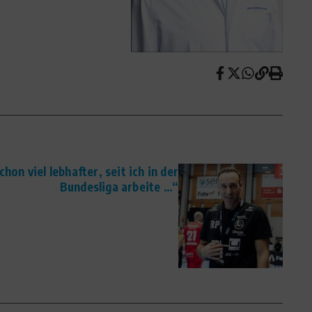
chon viel lebhafter, seit ich in der
Bundesliga arbeite …“