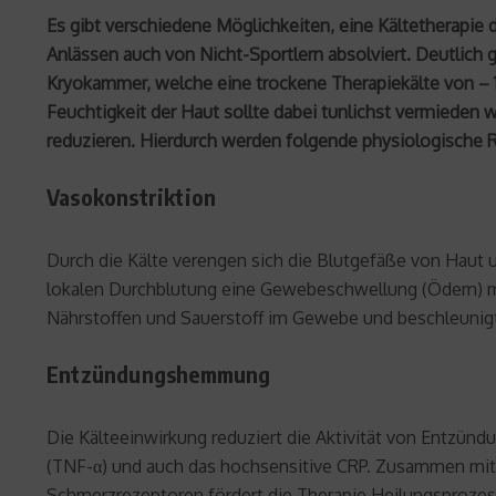
Es gibt verschiedene Möglichkeiten, eine Kältetherapie 
Anlässen auch von Nicht-Sportlern absolviert. Deutlich 
Kryokammer, welche eine trockene Therapiekälte von – 11
Feuchtigkeit der Haut sollte dabei tunlichst vermieden 
reduzieren. Hierdurch werden folgende physiologische R
Vasokonstriktion
Durch die Kälte verengen sich die Blutgefäße von Haut
lokalen Durchblutung eine Gewebeschwellung (Ödem) mini
Nährstoffen und Sauerstoff im Gewebe und beschleunig
Entzündungshemmung
Die Kälteeinwirkung reduziert die Aktivität von Entzün
(TNF-α) und auch das hochsensitive CRP. Zusammen mit d
Schmerzrezeptoren fördert die Therapie Heilungsprozes