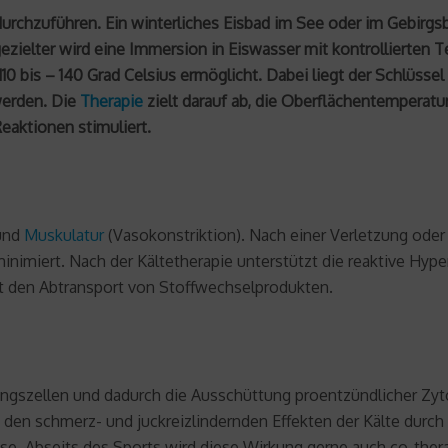
durchzuführen. Ein winterliches Eisbad im See oder im Gebirgsb
gezielter wird eine Immersion in Eiswasser mit kontrollierten
0 bis – 140 Grad Celsius ermöglicht. Dabei liegt der Schlüsse
werden. Die
Therapie
zielt darauf ab, die Oberflächentemperat
eaktionen stimuliert.
 und
Muskulatur
(Vasokonstriktion). Nach einer Verletzung oder
miert. Nach der Kältetherapie unterstützt die reaktive Hype
t den Abtransport von Stoffwechselprodukten.
dungszellen und dadurch die Ausschüttung proentzündlicher Zyt
en schmerz- und juckreizlindernden Effekten der Kälte durch d
se. Abseits des Sports wird diese Wirkung gerne auch co-the