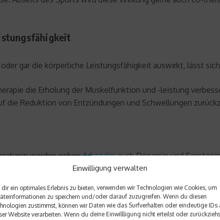
istungsfähigkeit
oder gar die körperliche Leistungsfähigkeit auswirkt, lässt sic
therapie die Erholung der Muskelfunktion und -leistung verbes
auf die Reduktion von Entzündungen und Schwellungen zurückz
peraturen werden neben
Adrenalin
auch Dopamin und Serotonin 
Einwilligung verwalten
unterstützen dabei, psychischen
Stress
abzubauen und den Sch
d dazu beitragen, depressiven Verstimmungen oder einer Fati
dir ein optimales Erlebnis zu bieten, verwenden wir Technologien wie Cookies, um
äteinformationen zu speichern und/oder darauf zuzugreifen. Wenn du diesen
hnologien zustimmst, können wir Daten wie das Surfverhalten oder eindeutige IDs 
ser Website verarbeiten. Wenn du deine Einwillligung nicht erteilst oder zurückziehs