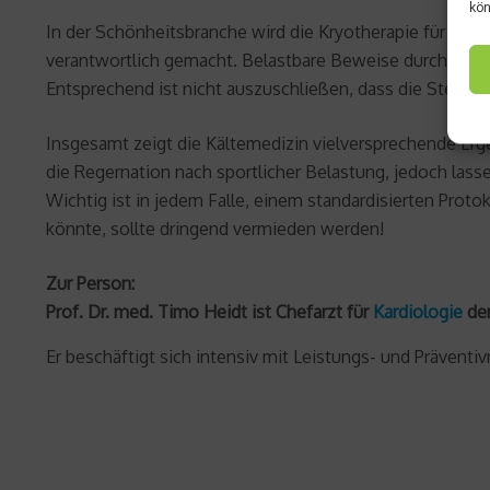
kön
In der Schönheitsbranche wird die Kryotherapie für Gewi
verantwortlich gemacht. Belastbare Beweise durch Studien
Entsprechend ist nicht auszuschließen, dass die Steige
Insgesamt zeigt die Kältemedizin vielversprechende Erg
die Regernation nach sportlicher Belastung, jedoch la
Wichtig ist in jedem Falle, einem standardisierten Proto
könnte, sollte dringend vermieden werden!
Zur Person:
Prof. Dr. med. Timo Heidt ist Chefarzt für
Kardiologie
der
Er beschäftigt sich intensiv mit Leistungs- und Prävent