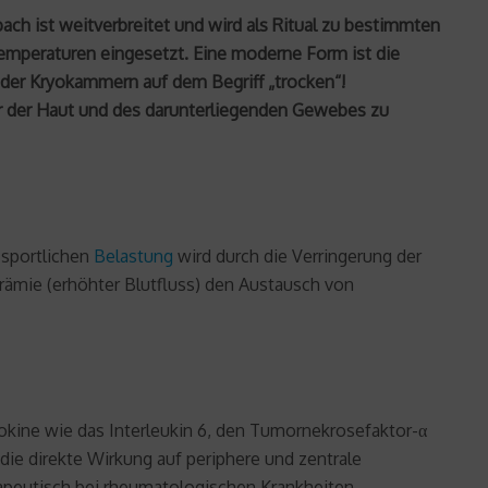
ach ist weitverbreitet und wird als Ritual zu bestimmten
 Temperaturen eingesetzt. Eine moderne Form ist die
l der Kryokammern auf dem Begriff „trocken“!
ur der Haut und des darunterliegenden Gewebes zu
 sportlichen
Belastung
wird durch die Verringerung der
rämie (erhöhter Blutfluss) den Austausch von
okine wie das Interleukin 6, den Tumornekrosefaktor-α
ie direkte Wirkung auf periphere und zentrale
rapeutisch bei rheumatologischen Krankheiten