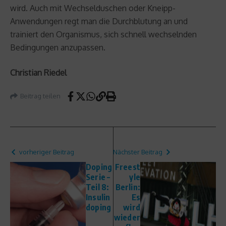
wird. Auch mit Wechselduschen oder Kneipp-
Anwendungen regt man die Durchblutung an und
trainiert den Organismus, sich schnell wechselnden
Bedingungen anzupassen.
Christian Riedel
Beitrag teilen
vorheriger Beitrag
Nächster Beitrag
Doping
Freest
Serie –
yle
Teil 8:
Berlin:
Insulin
Es
doping
wird
wieder