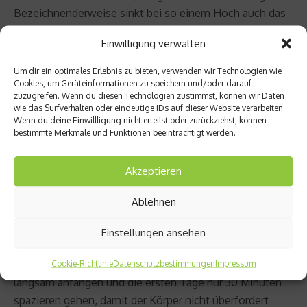
Bezeichnenderweise sinkt bei so einem Hoch auch das
Herzinfarkt-Risiko.
Einwilligung verwalten
Was hilft gegen Wetterfühligkeit
Um dir ein optimales Erlebnis zu bieten, verwenden wir Technologien wie
Cookies, um Geräteinformationen zu speichern und/oder darauf
zuzugreifen. Wenn du diesen Technologien zustimmst, können wir Daten
Zu wissen, warum man wetterfühlig ist, ist gut. Besser
wie das Surfverhalten oder eindeutige IDs auf dieser Website verarbeiten.
Wenn du deine Einwillligung nicht erteilst oder zurückziehst, können
wäre es natürlich zu wissen, was man dagegen tun kann.
bestimmte Merkmale und Funktionen beeinträchtigt werden.
Schließlich kann man ja das Wetter nicht ändern.
Akzeptieren
In erster Linie hilft es, den Körper abzuhärten. Täglich
eine halbe Stunde Bewegung an der frischen Luft zwingt
Ablehnen
den Körper dazu, sich immer wieder unterschiedlichen
Bedingungen anzupassen. Zudem wird noch das
Einstellungen ansehen
Immunsystem
gestärkt. Wer einen sensiblen
Organismus hat und stark auf das Wetter reagiert, sollte
Cookie-Richtlinie
Datenschutzbestimmungen
Impressum
langsam anfangen und die ersten Tage nur 30 Minuten
spazieren gehen, damit der Körper nicht überfordert