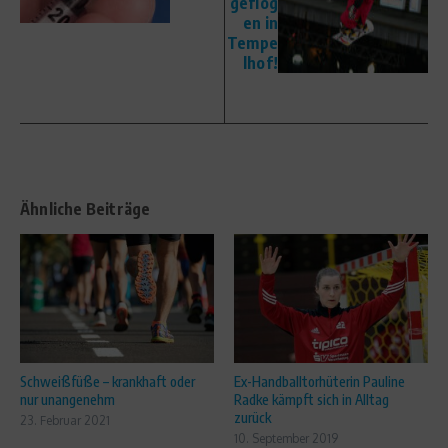
geflog
en in
Tempe
lhof!
Ähnliche Beiträge
Schweißfüße – krankhaft oder
Ex-Handballtorhüterin Pauline
nur unangenehm
Radke kämpft sich in Alltag
zurück
23. Februar 2021
10. September 2019