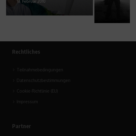
4. Juli 2011
Rechtliches
Teilnahmebedingungen
Datenschutzbestimmungen
Cookie-Richtlinie (EU)
Impressum
Partner