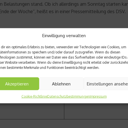
n Belastungen stand. Ob ich allerdings am Sonntag starten kan
nde der Woche“, heißt es in einer Pressemitteilung des DSV.
Einwilligung verwalten
dir ein optimales Erlebnis zu bieten, verwenden wir Technologien wie Cookies, um
äteinformationen zu speichern und/oder darauf zuzugreifen. Wenn du diesen
Nächster Beitrag
hnologien zustimmst, können wir Daten wie das Surfverhalten oder eindeutige IDs 
ser Website verarbeiten. Wenn du deine Einwillligung nicht erteilst oder zurückziehs
omas Hitzlsperger über seine
Tipps zur mentalen Wettkam
nen bestimmte Merkmale und Funktionen beeinträchtigt werden.
Akzeptieren
Ablehnen
Einstellungen anseh
Cookie-Richtlinie
Datenschutzbestimmungen
Impressum