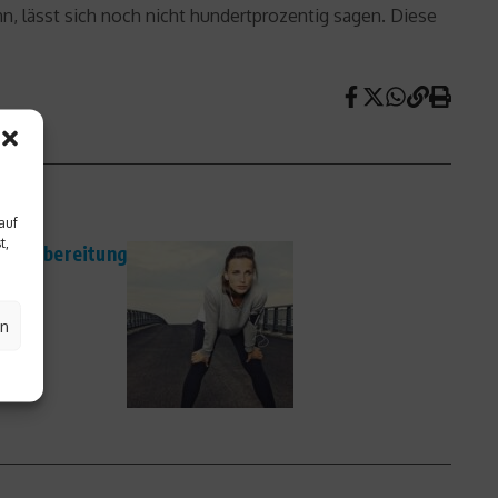
n, lässt sich noch nicht hundertprozentig sagen. Diese
auf
t,
pfvorbereitung
en