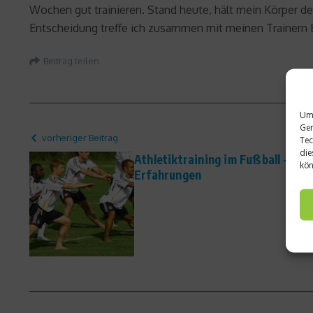
Wochen gut trainieren. Stand heute, hält mein Körper de
Entscheidung treffe ich zusammen mit meinen Trainern E
Beitrag teilen
Um 
Ger
vorheriger Beitrag
Tec
die
Athletiktraining im Fußball – Th
kön
Erfahrungen