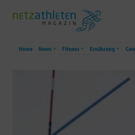
Zum Inhalt springen
Home
News
Fitness
Ernährung
Ges