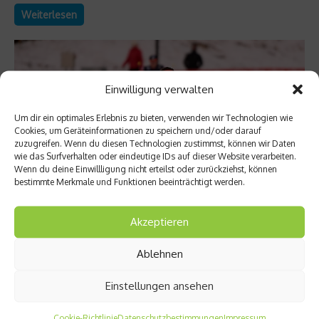
Weiterlesen
Einwilligung verwalten
Um dir ein optimales Erlebnis zu bieten, verwenden wir Technologien wie
Cookies, um Geräteinformationen zu speichern und/oder darauf
zuzugreifen. Wenn du diesen Technologien zustimmst, können wir Daten
wie das Surfverhalten oder eindeutige IDs auf dieser Website verarbeiten.
Wenn du deine Einwillligung nicht erteilst oder zurückziehst, können
bestimmte Merkmale und Funktionen beeinträchtigt werden.
News
Akzeptieren
Weltcup Nordische Kombination: DSV
Ablehnen
Aufgebot für Chaux-Neuve
Einstellungen ansehen
Am kommenden Wochenende steht für die nordischen
Kombinierer der „zweite Saisonauftakt“ auf dem Programm.
Cookie-Richtlinie
Datenschutzbestimmungen
Impressum
Und diese deutschen Athleten kämpfen um Weltcuppunkte....