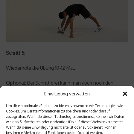
Schritt 5:
Wiederhole die Übung 10-12 Mal.
Optional:
Bei Schritt drei kann man auch noch den
Oberkörper drehen und die Hand der Seite des vorderen
Einwilligung verwalten
Beins (linkes Bein vorne = linke Hand, rechts Bein vorne
= rechte Hand) und die Hüfte in Richtung Himmel
Um dir ein optimales Erlebnis zu bieten, verwenden wir Technologien wie
Cookies, um Geräteinformationen zu speichern und/oder darauf
schieben.
zuzugreifen. Wenn du diesen Technologien zustimmst, können wir Daten
wie das Surfverhalten oder eindeutige IDs auf dieser Website verarbeiten.
Wenn du deine Einwillligung nicht erteilst oder zurückziehst, können
Tipp:
Halte dein Bein hinten gerade und lass dein Knie
bestimmte Merkmale und Funktionen beeinträchtigt werden.