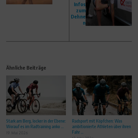
Infos
zum
Dehne
n
Ähnliche Beiträge
Stark am Berg, locker in der Ebene:
Radsport mit Köpfchen: Was
Worauf es im Radtraining anko ...
ambitionierte Athleten über ihren
Fahr ...
19. Mai 2026