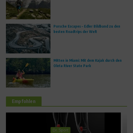
Porsche Escapes – Edler Bildband zu den
besten Roadtrips der Welt
Mitten in Miami: Mit dem Kajak durch den
Oleta River State Park
Empfohlen
Richtig trainieren