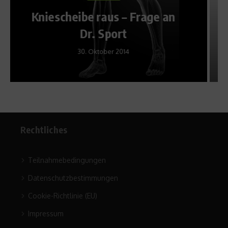
Killer Intervalle – Schneller
Radfahren durch VO2max
Training
18. Juni 2013
Rechtliches
Teilnahmebedingungen
Datenschutzbestimmungen
Cookie-Richtlinie (EU)
Impressum