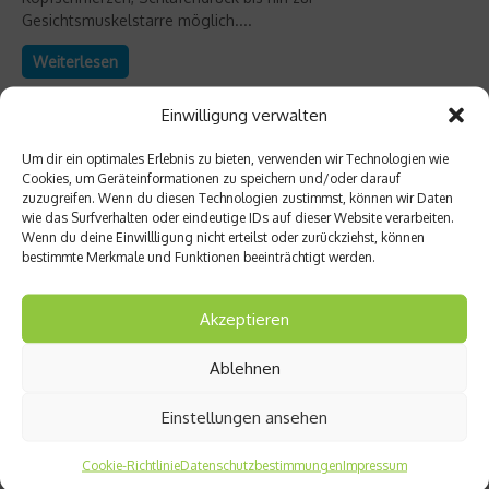
Gesichtsmuskelstarre möglich....
Weiterlesen
Einwilligung verwalten
Um dir ein optimales Erlebnis zu bieten, verwenden wir Technologien wie
Cookies, um Geräteinformationen zu speichern und/oder darauf
zuzugreifen. Wenn du diesen Technologien zustimmst, können wir Daten
wie das Surfverhalten oder eindeutige IDs auf dieser Website verarbeiten.
Wenn du deine Einwillligung nicht erteilst oder zurückziehst, können
bestimmte Merkmale und Funktionen beeinträchtigt werden.
Akzeptieren
Ablehnen
Ratgeber Gesundheit
Die besten Hausmittel gegen Kopfschmerzen
Einstellungen ansehen
Gegen Kopfschmerzen helfen in erster Linie entsprechende
Cookie-Richtlinie
Datenschutzbestimmungen
Impressum
Tabletten. Wer auf die Medikamente verzichten will, vertraut