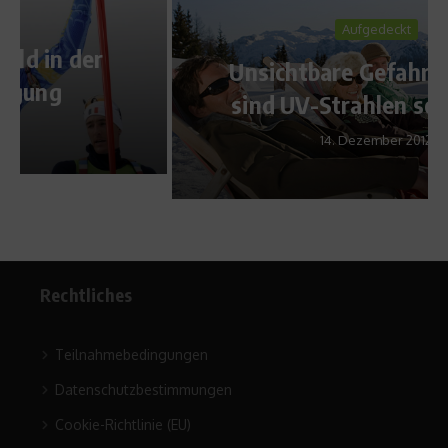
Aufgedeckt
Unsichtbare Gefahr – warum
sind UV-Strahlen schädlich?
14. Dezember 2012
Rechtliches
Teilnahmebedingungen
Datenschutzbestimmungen
Cookie-Richtlinie (EU)