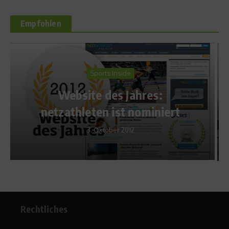
Empfohlen
Reise & Freizeit
:
Come Fly With Me – Abheb
niert
auf den Malediven
7. Mai 2019
Rechtliches