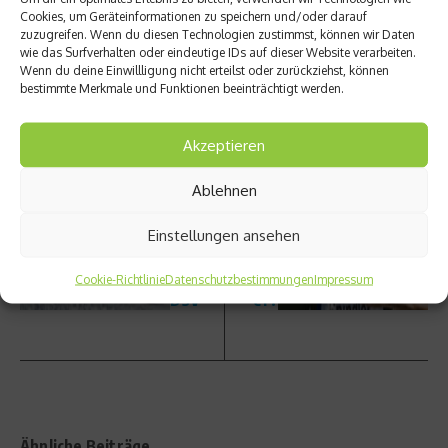
Cookies, um Geräteinformationen zu speichern und/oder darauf
zuzugreifen. Wenn du diesen Technologien zustimmst, können wir Daten
vorheriger Beitrag
wie das Surfverhalten oder eindeutige IDs auf dieser Website verarbeiten.
Nächster Beitrag
Wenn du deine Einwillligung nicht erteilst oder zurückziehst, können
So
bestimmte Merkmale und Funktionen beeinträchtigt werden.
trainie
Kühlen
rt
Nacken
unsere
bewah
Akzeptieren
Ski-
ren –
Elite –
Läuft
Ablehnen
Ein
es sich
Trainin
gut
Einstellungen ansehen
gstag
gekühl
mit
t
dem
schnell
Cookie-Richtlinie
Datenschutzbestimmungen
Impressum
DSV
er?
Ähnliche Beiträge