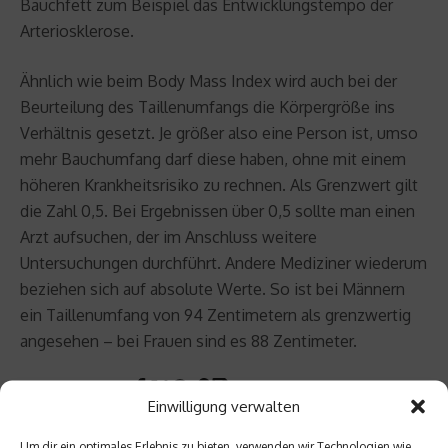
Bauchfett zum Beispiel das Entwicklungstempo der
Arteriosklerose.
Ähnlich wie beim Body Mass Index wird auch bei der
Beurteilung des Taillenumfangs die Körpergröße ins
Verhältnis gesetzt. Je größer also eine Person ist, umso
mehr Bauchumfang darf diese haben, ohne mit einem
höheren Krankheitsrisiko zu rechnen. Als Grenzwert gilt
die Zahl 0,5. Bei Ergebnissen über 0,5 sollte man einen
Arzt aufsuchen, der im Anschluss weitere
Untersuchungen durchführt. Andere Mediziner wiederum
beziehen sich auf absolute Werte. So ist bei Männern
ein Taillenumfang von 94 Zentimetern als grenzwertig
angesehen – bei Frauen sind es 88 Zentimeter.
Beitrag teilen
Einwilligung verwalten
Um dir ein optimales Erlebnis zu bieten, verwenden wir Technologien wie