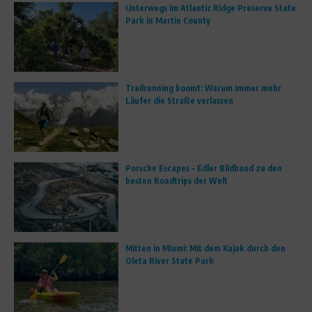
Unterwegs im Atlantic Ridge Preserve State
Park in Martin County
Trailrunning boomt: Warum immer mehr
Läufer die Straße verlassen
Porsche Escapes – Edler Bildband zu den
besten Roadtrips der Welt
Mitten in Miami: Mit dem Kajak durch den
Oleta River State Park