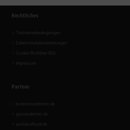
Rechtliches
Teilnahmebedingungen
Datenschutzbestimmungen
Cookie-Richtlinie (EU)
Impressum
Partner
businessandmore.de
gesuendernet.de
worldsoffood.de