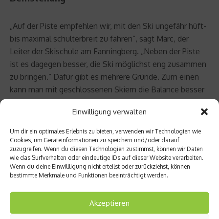
„Auf der Piste empfehlen wir, mit den Ski ungefähr hüft-
bis maximal schulterbreit zu fahren“, sagt Marc, der
Leiter der Skischule am Fanningberg. „Neben der Piste
ist es dagegen besser, die Ski möglichst eng zusammen
zu bringen.“ Dafür gibt es mehrere Gründe. Zum einen
kann man mit geschlossenen Skiern die Balance besser
halten, da das Gewicht besser auf beide Bretter verteilt
Einwilligung verwalten
ist und kein Ski nach oben oder unten absacken kann.
Zum zweiten vergrößert man die Auflagefläche, wenn
Um dir ein optimales Erlebnis zu bieten, verwenden wir Technologien wie
zwischen den Skiern keine Lücke besteht, und hat
Cookies, um Geräteinformationen zu speichern und/oder darauf
zuzugreifen. Wenn du diesen Technologien zustimmst, können wir Daten
dadurch mehr Auftrieb. Zum dritten ist gerade bei
wie das Surfverhalten oder eindeutige IDs auf dieser Website verarbeiten.
schlechten Schneeverhältnissen wie Harsch oder
Wenn du deine Einwillligung nicht erteilst oder zurückziehst, können
bestimmte Merkmale und Funktionen beeinträchtigt werden.
Bruchschnee eine enge Skiführung zwar schwierig, aber
enorm wichtig.
Akzeptieren
Bei Harsch beispielsweise, also wenn sich auf der