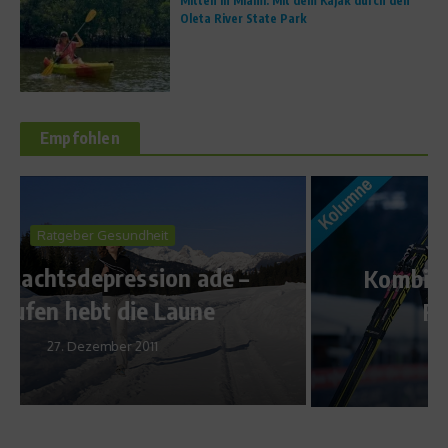
Mitten in Miami: Mit dem Kajak durch den
Oleta River State Park
Empfohlen
News
Kombinierernachwuchs – Eric
Frenzels Kolumne
14. Dezember 2016