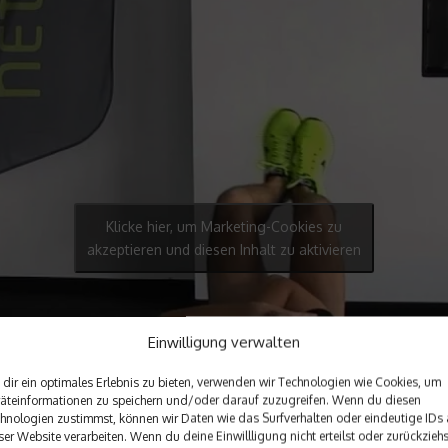
Klicke hier, um Marketing-Cookies zu
akzeptieren und diesen Inhalt zu aktivieren
Einwilligung verwalten
dir ein optimales Erlebnis zu bieten, verwenden wir Technologien wie Cookies, um
äteinformationen zu speichern und/oder darauf zuzugreifen. Wenn du diesen
hnologien zustimmst, können wir Daten wie das Surfverhalten oder eindeutige IDs 
ser Website verarbeiten. Wenn du deine Einwillligung nicht erteilst oder zurückziehs