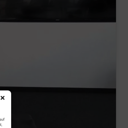
auf
t,