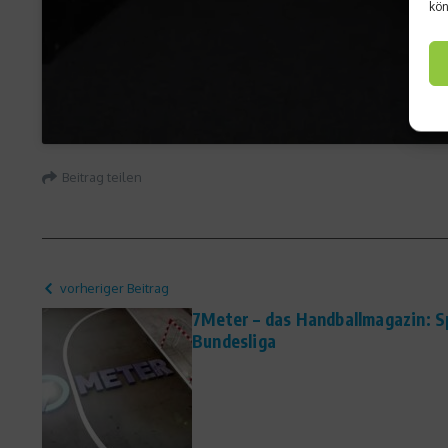
kön
Beitrag teilen
vorheriger Beitrag
7Meter – das Handballmagazin: Sp
Bundesliga