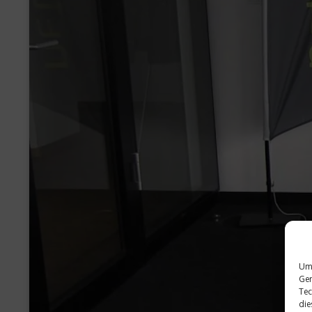
Um 
Ger
Tec
die