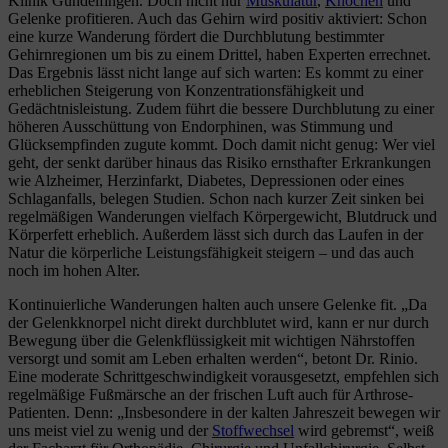
Klinik Gundelfingen. Doch nicht nur
Muskulatur
,
Knochen
und
Gelenke profitieren. Auch das Gehirn wird positiv aktiviert: Schon
eine kurze Wanderung fördert die Durchblutung bestimmter
Gehirnregionen um bis zu einem Drittel, haben Experten errechnet.
Das Ergebnis lässt nicht lange auf sich warten: Es kommt zu einer
erheblichen Steigerung von Konzentrationsfähigkeit und
Gedächtnisleistung. Zudem führt die bessere Durchblutung zu einer
höheren Ausschüttung von Endorphinen, was Stimmung und
Glücksempfinden zugute kommt. Doch damit nicht genug: Wer viel
geht, der senkt darüber hinaus das Risiko ernsthafter Erkrankungen
wie Alzheimer, Herzinfarkt, Diabetes, Depressionen oder eines
Schlaganfalls, belegen Studien. Schon nach kurzer Zeit sinken bei
regelmäßigen Wanderungen vielfach Körpergewicht, Blutdruck und
Körperfett erheblich. Außerdem lässt sich durch das Laufen in der
Natur die körperliche Leistungsfähigkeit steigern – und das auch
noch im hohen Alter.
Kontinuierliche Wanderungen halten auch unsere Gelenke fit. „Da
der Gelenkknorpel nicht direkt durchblutet wird, kann er nur durch
Bewegung über die Gelenkflüssigkeit mit wichtigen Nährstoffen
versorgt und somit am Leben erhalten werden“, betont Dr. Rinio.
Eine moderate Schrittgeschwindigkeit vorausgesetzt, empfehlen sich
regelmäßige Fußmärsche an der frischen Luft auch für Arthrose-
Patienten. Denn: „Insbesondere in der kalten Jahreszeit bewegen wir
uns meist viel zu wenig und der
Stoffwechsel
wird gebremst“, weiß