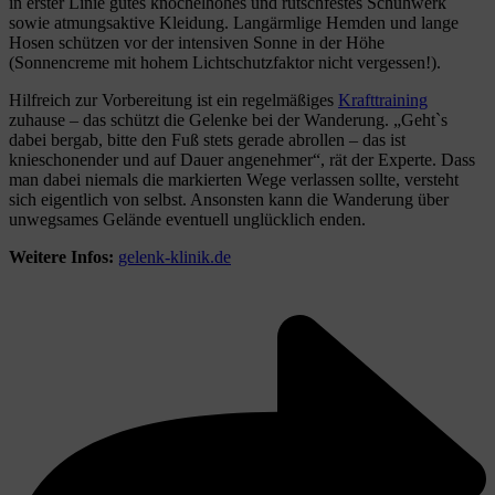
in erster Linie gutes knöchelhohes und rutschfestes Schuhwerk
sowie atmungsaktive Kleidung. Langärmlige Hemden und lange
Hosen schützen vor der intensiven Sonne in der Höhe
(Sonnencreme mit hohem Lichtschutzfaktor nicht vergessen!).
Hilfreich zur Vorbereitung ist ein regelmäßiges
Krafttraining
zuhause – das schützt die Gelenke bei der Wanderung. „Geht`s
dabei bergab, bitte den Fuß stets gerade abrollen – das ist
knieschonender und auf Dauer angenehmer“, rät der Experte. Dass
man dabei niemals die markierten Wege verlassen sollte, versteht
sich eigentlich von selbst. Ansonsten kann die Wanderung über
unwegsames Gelände eventuell unglücklich enden.
Weitere Infos:
gelenk-klinik.de