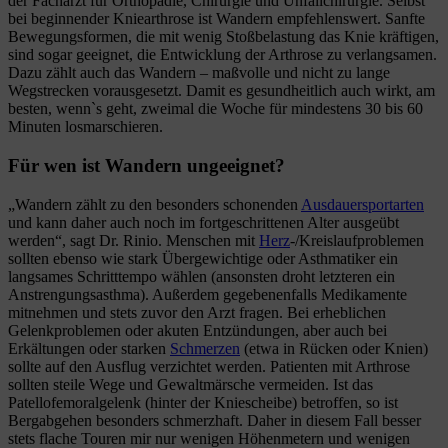
der Facharzt für Orthopädie, Chirurgie und Unfallchirurgie. Selbst
bei beginnender Kniearthrose ist Wandern empfehlenswert. Sanfte
Bewegungsformen, die mit wenig Stoßbelastung das Knie kräftigen,
sind sogar geeignet, die Entwicklung der Arthrose zu verlangsamen.
Dazu zählt auch das Wandern – maßvolle und nicht zu lange
Wegstrecken vorausgesetzt. Damit es gesundheitlich auch wirkt, am
besten, wenn`s geht, zweimal die Woche für mindestens 30 bis 60
Minuten losmarschieren.
Für wen ist Wandern ungeeignet?
„Wandern zählt zu den besonders schonenden
Ausdauersportarten
und kann daher auch noch im fortgeschrittenen Alter ausgeübt
werden“, sagt Dr. Rinio. Menschen mit
Herz
-/Kreislaufproblemen
sollten ebenso wie stark Übergewichtige oder Asthmatiker ein
langsames Schritttempo wählen (ansonsten droht letzteren ein
Anstrengungsasthma). Außerdem gegebenenfalls Medikamente
mitnehmen und stets zuvor den Arzt fragen. Bei erheblichen
Gelenkproblemen oder akuten Entzündungen, aber auch bei
Erkältungen oder starken
Schmerzen
(etwa in Rücken oder Knien)
sollte auf den Ausflug verzichtet werden. Patienten mit Arthrose
sollten steile Wege und Gewaltmärsche vermeiden. Ist das
Patellofemoralgelenk (hinter der Kniescheibe) betroffen, so ist
Bergabgehen besonders schmerzhaft. Daher in diesem Fall besser
stets flache Touren mir nur wenigen Höhenmetern und wenigen