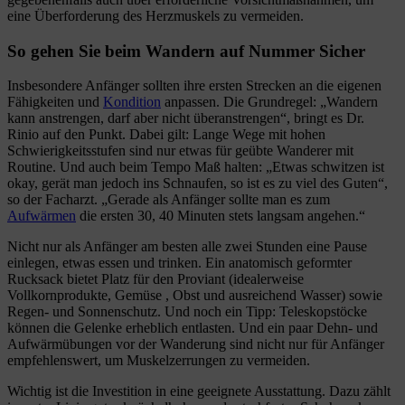
eine Überforderung des Herzmuskels zu vermeiden.
So gehen Sie beim Wandern auf Nummer Sicher
Insbesondere Anfänger sollten ihre ersten Strecken an die eigenen
Fähigkeiten und
Kondition
anpassen. Die Grundregel: „Wandern
kann anstrengen, darf aber nicht überanstrengen“, bringt es Dr.
Rinio auf den Punkt. Dabei gilt: Lange Wege mit hohen
Schwierigkeitsstufen sind nur etwas für geübte Wanderer mit
Routine. Und auch beim Tempo Maß halten: „Etwas schwitzen ist
okay, gerät man jedoch ins Schnaufen, so ist es zu viel des Guten“,
so der Facharzt. „Gerade als Anfänger sollte man es zum
Aufwärmen
die ersten 30, 40 Minuten stets langsam angehen.“
Nicht nur als Anfänger am besten alle zwei Stunden eine Pause
einlegen, etwas essen und trinken. Ein anatomisch geformter
Rucksack bietet Platz für den Proviant (idealerweise
Vollkornprodukte, Gemüse , Obst und ausreichend Wasser) sowie
Regen- und Sonnenschutz. Und noch ein Tipp: Teleskopstöcke
können die Gelenke erheblich entlasten. Und ein paar Dehn- und
Aufwärmübungen vor der Wanderung sind nicht nur für Anfänger
empfehlenswert, um Muskelzerrungen zu vermeiden.
Wichtig ist die Investition in eine geeignete Ausstattung. Dazu zählt