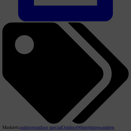
Markiert:
outdoor
outdoor special
OutdoorWinter
tipps
wandern