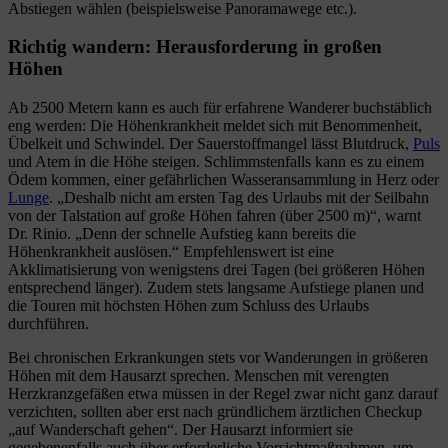
Abstiegen wählen (beispielsweise Panoramawege etc.).
Richtig wandern: Herausforderung in großen
Höhen
Ab 2500 Metern kann es auch für erfahrene Wanderer buchstäblich
eng werden: Die Höhenkrankheit meldet sich mit Benommenheit,
Übelkeit und Schwindel. Der Sauerstoffmangel lässt Blutdruck,
Puls
und Atem in die Höhe steigen. Schlimmstenfalls kann es zu einem
Ödem kommen, einer gefährlichen Wasseransammlung in Herz oder
Lunge
. „Deshalb nicht am ersten Tag des Urlaubs mit der Seilbahn
von der Talstation auf große Höhen fahren (über 2500 m)“, warnt
Dr. Rinio. „Denn der schnelle Aufstieg kann bereits die
Höhenkrankheit auslösen.“ Empfehlenswert ist eine
Akklimatisierung von wenigstens drei Tagen (bei größeren Höhen
entsprechend länger). Zudem stets langsame Aufstiege planen und
die Touren mit höchsten Höhen zum Schluss des Urlaubs
durchführen.
Bei chronischen Erkrankungen stets vor Wanderungen in größeren
Höhen mit dem Hausarzt sprechen. Menschen mit verengten
Herzkranzgefäßen etwa müssen in der Regel zwar nicht ganz darauf
verzichten, sollten aber erst nach gründlichem ärztlichen Checkup
„auf Wanderschaft gehen“. Der Hausarzt informiert sie
gegebenenfalls auch über erforderliche Vorsichtmaßnahmen, um