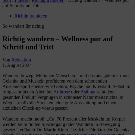
Start
/
Fitness
/
Richtig trainieren
/
Richtig wandern – Wellness pur
auf Schritt und Tritt
Richtig trainieren
So wandert Ihr richtig
Richtig wandern – Wellness pur auf
Schritt und Tritt
Von
Redaktion
1. August 2024
Wandern bewegt Millionen Menschen – und das aus gutem Grund:
Gelenke und Muskeln profitieren von dem schonenden
Ausdauersport ebenso wie Gehirn, Psyche und Kreislauf. Selbst im
fortgeschrittenen Alter, bei
Arthrose
oder
Asthma
steht dem
gesunden Freiluft-Vergnügen in schönster Natur meist nichts im
Wege – maßvolle Strecken, eine gute Ausstattung und einen
ärztlichen Check-up vorausgesetzt.
Wandern macht mobil: „Ca. 70 Prozent aller Muskeln im Körper
werden beim flotten Spaziergang oder Wandern in Bewegung
gesetzt“, erläutert Dr. Martin Rinio, ärztlicher Direktor der Gelenk-