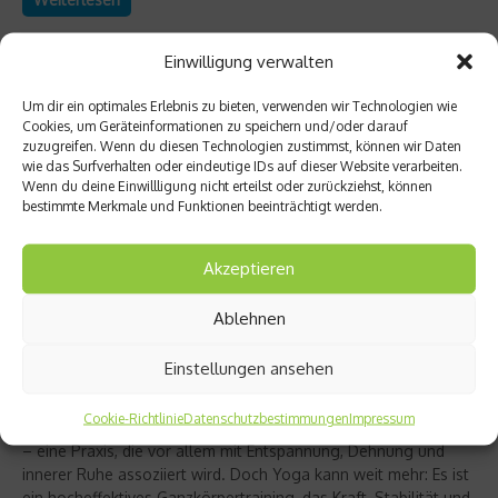
Einwilligung verwalten
Um dir ein optimales Erlebnis zu bieten, verwenden wir Technologien wie
Cookies, um Geräteinformationen zu speichern und/oder darauf
zuzugreifen. Wenn du diesen Technologien zustimmst, können wir Daten
wie das Surfverhalten oder eindeutige IDs auf dieser Website verarbeiten.
Wenn du deine Einwillligung nicht erteilst oder zurückziehst, können
bestimmte Merkmale und Funktionen beeinträchtigt werden.
Akzeptieren
Ablehnen
Richtig trainieren
Christine Bielecki über ihr Buch „Yoga Power“
Einstellungen ansehen
– Kraft trifft Achtsamkeit
Cookie-Richtlinie
Datenschutzbestimmungen
Impressum
Yoga gilt für viele als sanfter Ausgleich zum hektischen Alltag
– eine Praxis, die vor allem mit Entspannung, Dehnung und
innerer Ruhe assoziiert wird. Doch Yoga kann weit mehr: Es ist
ein hocheffektives Ganzkörpertraining, das Kraft, Stabilität und