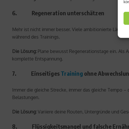
kön
6. Regeneration unterschätzen
Mehr ist nicht immer besser. Viele ambitionierte Läufer
t
während des Trainings.
Die Lösung:
Plane bewusst Regenerationstage ein. Als An
komplette Entspannung.
7. Einseitiges
Training
ohne Abwechslu
Immer die gleiche Strecke, immer das gleiche Tempo – d
Belastungen.
Die Lösung:
Variiere deine Routen, Untergründe und Gesch
8. Flüssigkeitsmangel und falsche Ernäh