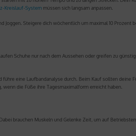
Sie starten mit zu hohem Tempo und zu langen Strecken. Dein K
z-Kreislauf-System
müssen sich langsam anpassen.
d Joggen. Steigere dich wöchentlich um maximal 10 Prozent be
r kaufen Schuhe nur nach dem Aussehen oder greifen zu günst
d führe eine Laufbandanalyse durch. Beim Kauf sollten deine 
 wenn die Füße ihre Tagesmaximalform erreicht haben.
s. Dabei brauchen Muskeln und Gelenke Zeit, um auf Betriebs