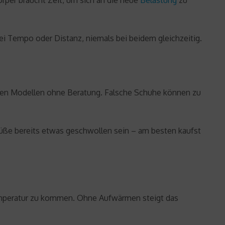
örper braucht Zeit, um sich an die neue
Belastung
zu
i Tempo oder Distanz, niemals bei beidem gleichzeitig.
igen Modellen ohne Beratung. Falsche Schuhe können zu
Füße bereits etwas geschwollen sein – am besten kaufst
temperatur zu kommen. Ohne Aufwärmen steigt das