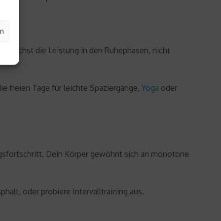
en
ei wächst die Leistung in den Ruhephasen, nicht
e freien Tage für leichte Spaziergänge,
Yoga
oder
ngsfortschritt. Dein Körper gewöhnt sich an monotone
alt, oder probiere Intervalltraining aus.