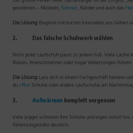
Der größte Fehler vieler Laufanfänger ist der Ehrgeiz. 
gewöhnen – Muskeln,
Sehnen
, Bänder und auch das
Her
Die Lösung:
Beginne mit kurzen Intervallen aus Gehen un
2. Das falsche Schuhwerk wählen
Nicht jeder Laufschuh passt zu jedem Fuß. Viele Läufe
Blasen, Knieschmerzen oder sogar Verletzungen führen.
Die Lösung:
Lass dich in einem Fachgeschäft beraten un
du
i-Run
Schuhe oder andere Laufschuhe am Nachmittag,
3.
Aufwärmen
komplett vergessen
Viele Jogger schnüren ihre Schuhe und legen sofort lo
Verletzungsrisiko deutlich.