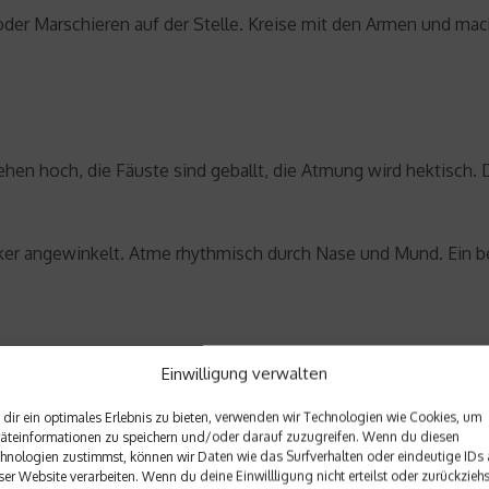
er Marschieren auf der Stelle. Kreise mit den Armen und mac
iehen hoch, die Fäuste sind geballt, die Atmung wird hektisch
ker angewinkelt. Atme rhythmisch durch Nase und Mund. Ein be
Einwilligung verwalten
ungsfähigkeit erheblich. Trotzdem versuchen viele Läufer, ih
dir ein optimales Erlebnis zu bieten, verwenden wir Technologien wie Cookies, um
äteinformationen zu speichern und/oder darauf zuzugreifen. Wenn du diesen
hnologien zustimmst, können wir Daten wie das Surfverhalten oder eindeutige IDs 
ser Website verarbeiten. Wenn du deine Einwillligung nicht erteilst oder zurückziehs
Hitze läufst du langsamer, bei Gegenwind ebenfalls. Höre auf