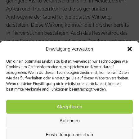
geringere Risiko verantwortlich sind. In Heidelbeeren,
Äpfeln und Trauben könnte die so genannten
Anthocyane der Grund für die positive Wirkung
darstellen. Diese Wirkung konnten die Forscher bereits
in Tierversuchen bestätigen. Auch das Resveratrol, das
in der Schale von blauen und grünen Trauben vorhanden
Einwilligung verwalten
ist, hat beim Tierversuch mit Mäusen bereits deren
Insulinsensitivität erhöht.
Um dir ein optimales Erlebnis zu bieten, verwenden wir Technologien wie
Cookies, um Geräteinformationen zu speichern und/oder darauf
Insofern haben wir wieder einen neuen Grund, warum
zuzugreifen. Wenn du diesen Technologien zustimmst, können wir Daten
wie das Surfverhalten oder eindeutige IDs auf dieser Website verarbeiten.
regelmäßig Obst auf unserem Speiseplan stehen sollte.
Wenn du deine Einwillligung nicht erteilst oder zurückziehst, können
bestimmte Merkmale und Funktionen beeinträchtigt werden.
Hier geht’s zur Studie
Akzeptieren
Beitrag teilen
Ablehnen
Einstellungen ansehen