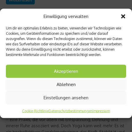
Einwilligung verwalten
Um dir ein optimales Erlebnis zu bieten, verwenden wir Technologien wie
Cookies, um Geräteinformationen zu speichern und/oder darauf
zuzugreifen. Wenn du diesen Technologien zustimmst, können wir Daten
wie das Surfverhalten oder eindeutige IDs auf dieser Website verarbeiten.
Wenn du deine Einwillligung nicht erteilst oder zurückziehst, können
bestimmte Merkmale und Funktionen beeinträchtigt werden.
Akzeptieren
Ablehnen
Richtig trainieren
Christine Bielecki über ihr Buch „Yoga Power“
Einstellungen ansehen
– Kraft trifft Achtsamkeit
Cookie-Richtlinie
Datenschutzbestimmungen
Impressum
Yoga gilt für viele als sanfter Ausgleich zum hektischen Alltag
– eine Praxis, die vor allem mit Entspannung, Dehnung und
innerer Ruhe assoziiert wird. Doch Yoga kann weit mehr: Es ist
ein hocheffektives Ganzkörpertraining, das Kraft, Stabilität und