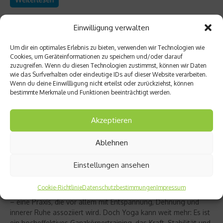
Einwilligung verwalten
Um dir ein optimales Erlebnis zu bieten, verwenden wir Technologien wie
Cookies, um Geräteinformationen zu speichern und/oder darauf
zuzugreifen. Wenn du diesen Technologien zustimmst, können wir Daten
wie das Surfverhalten oder eindeutige IDs auf dieser Website verarbeiten.
Wenn du deine Einwillligung nicht erteilst oder zurückziehst, können
bestimmte Merkmale und Funktionen beeinträchtigt werden.
Akzeptieren
Ablehnen
Richtig trainieren
Christine Bielecki über ihr Buch „Yoga Power“
Einstellungen ansehen
– Kraft trifft Achtsamkeit
Cookie-Richtlinie
Datenschutzbestimmungen
Impressum
Yoga gilt für viele als sanfter Ausgleich zum hektischen Alltag
– eine Praxis, die vor allem mit Entspannung, Dehnung und
innerer Ruhe assoziiert wird. Doch Yoga kann weit mehr: Es ist
ein hocheffektives Ganzkörpertraining, das Kraft, Stabilität und