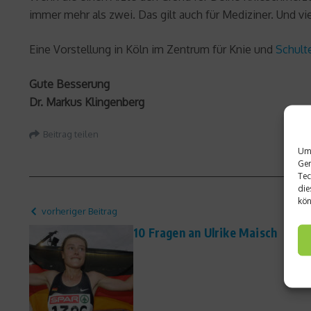
immer mehr als zwei. Das gilt auch für Mediziner. Und vie
Eine Vorstellung in Köln im Zentrum für Knie und
Schult
Gute Besserung
Dr. Markus Klingenberg
Beitrag teilen
Um 
Ger
Tec
die
kön
vorheriger Beitrag
10 Fragen an Ulrike Maisch