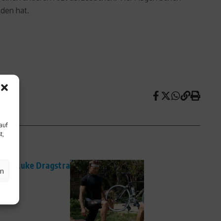
nden hat.
auf
t,
 mit Luke Dragstra
en