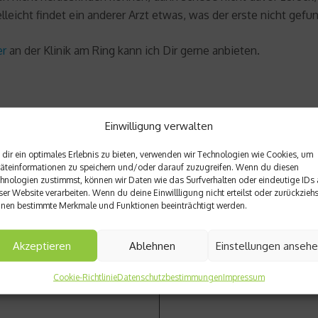
lleicht findet ein anderer Arzt etwas, was der erste nicht gefu
er
an der Klinik am Ring kann ich Dir gerne anbieten.
Einwilligung verwalten
dir ein optimales Erlebnis zu bieten, verwenden wir Technologien wie Cookies, um
äteinformationen zu speichern und/oder darauf zuzugreifen. Wenn du diesen
hnologien zustimmst, können wir Daten wie das Surfverhalten oder eindeutige IDs 
ser Website verarbeiten. Wenn du deine Einwillligung nicht erteilst oder zurückziehs
nen bestimmte Merkmale und Funktionen beeinträchtigt werden.
Nächster Beitrag
Dehnübungen für Triathleten
Akzeptieren
Ablehnen
Einstellungen anseh
Cookie-Richtlinie
Datenschutzbestimmungen
Impressum