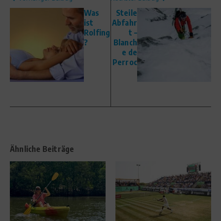
Was
Steile
ist
Abfahr
Rolfing
t –
?
Blanch
e de
Perroc
Ähnliche Beiträge