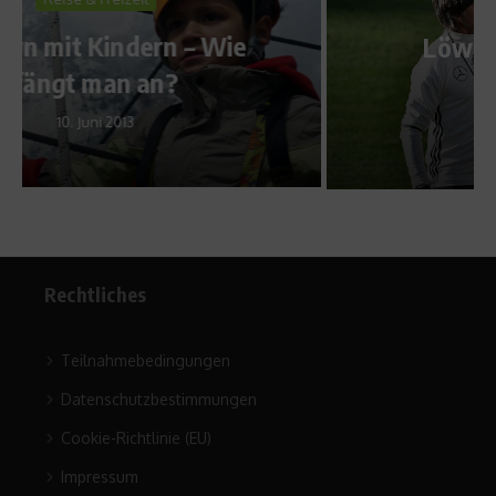
News
Löw wird Legende des
Sports
23. September 2016
Rechtliches
Teilnahmebedingungen
Datenschutzbestimmungen
Cookie-Richtlinie (EU)
Impressum