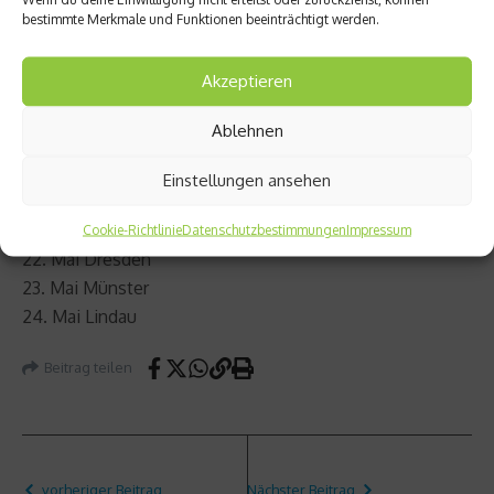
13. Mai Rosenheim
bestimmte Merkmale und Funktionen beeinträchtigt werden.
14. Mai Freiburg
15. Mai Tübingen
Akzeptieren
17. Mai Konstanz
17. Mai München
Ablehnen
18. Mai Marburg
19. Mai Bielefeld
Einstellungen ansehen
20. Mai Leipzig
21. Mai Berlin
Cookie-Richtlinie
Datenschutzbestimmungen
Impressum
22. Mai Dresden
23. Mai Münster
24. Mai Lindau
Beitrag teilen
vorheriger Beitrag
Nächster Beitrag