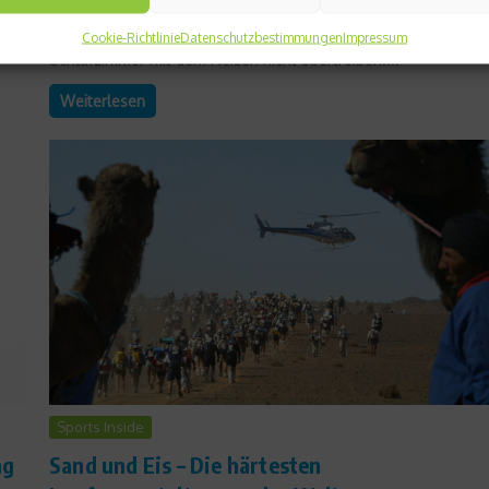
fürs Schlafzimmer. Schließlich soll die Bettdecke nicht steif
gefroren sein. Wer gut schlafen will, sollte es aber im
Cookie-Richtlinie
Datenschutzbestimmungen
Impressum
Schlafzimmer mit dem Heizen nicht übertreiben....
Weiterlesen
Sports Inside
ng
Sand und Eis – Die härtesten