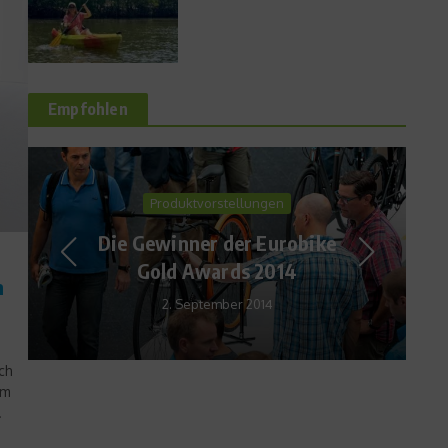
Empfohlen
Richtig trainieren
So lernen Kinder das
Inlineskaten
n
29. August 2017
ch
em
.