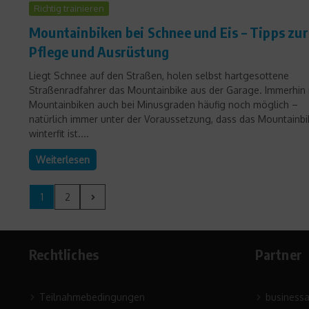
Richtig trainieren
Mountainbiken bei Schnee und Eis – Tipps zur
Pflege und Ausrüstung
Liegt Schnee auf den Straßen, holen selbst hartgesottene
Straßenradfahrer das Mountainbike aus der Garage. Immerhin 
Mountainbiken auch bei Minusgraden häufig noch möglich –
natürlich immer unter der Voraussetzung, dass das Mountainbi
winterfit ist....
Weiterlesen
1
2
Rechtliches
Partner
Teilnahmebedingungen
business