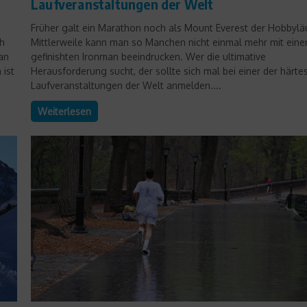
Laufveranstaltungen der Welt
Früher galt ein Marathon noch als Mount Everest der Hobbyläu
ch
Mittlerweile kann man so Manchen nicht einmal mehr mit ein
an
gefinishten Ironman beeindrucken. Wer die ultimative
 ist
Herausforderung sucht, der sollte sich mal bei einer der härte
Laufveranstaltungen der Welt anmelden....
Weiterlesen