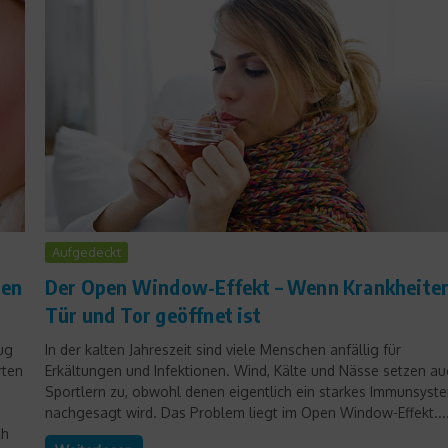
Produktvorstellungen
Die Gewinner der Eurobike
Aufgedeckt
Gold Awards 2014
sen
Der Open Window-Effekt – Wenn Krankheite
2. September 2014
Tür und Tor geöffnet ist
ug
In der kalten Jahreszeit sind viele Menschen anfällig für
rten
Erkältungen und Infektionen. Wind, Kälte und Nässe setzen au
Sportlern zu, obwohl denen eigentlich ein starkes Immunsyst
nachgesagt wird. Das Problem liegt im Open Window-Effekt...
ch