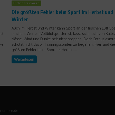
Richtig trainieren
Die größten Fehler beim Sport im Herbst und
Winter
Auch im Herbst und Winter kann Sport an der frischen Luft Sp
ist
machen. Wer ein Vollblutsportler ist, lässt sich auch von Kälte,
Nässe, Wind und Dunkelheit nicht stoppen. Doch Enthusiasmu
ke
schützt nicht davor, Trainingssünden zu begehen. Hier sind die
größten Fehler beim Sport im Herbst....
Weiterlesen
andmore.de