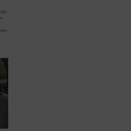
fer.
em
sten