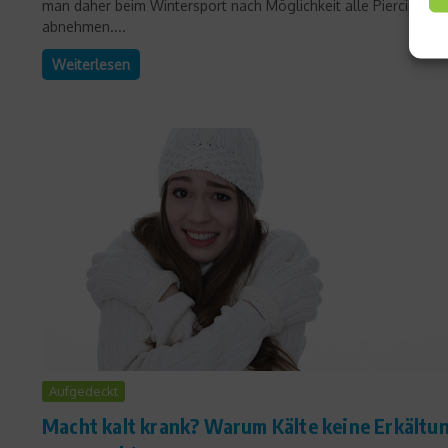
man daher beim Wintersport nach Möglichkeit alle Piercings
abnehmen....
Weiterlesen
Aufgedeckt
Macht kalt krank? Warum Kälte keine Erkältu