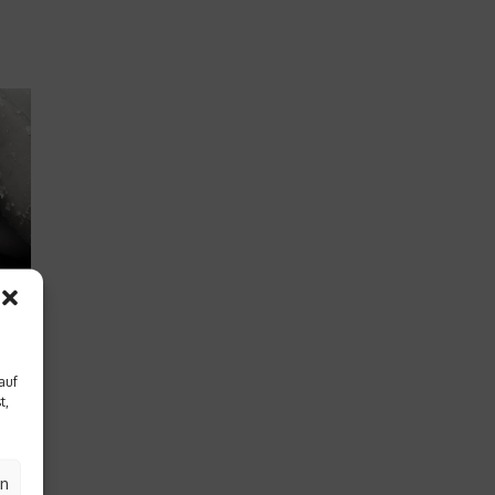
auf
t,
 im
en
uch