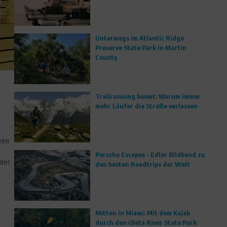
Unterwegs im Atlantic Ridge
Preserve State Park in Martin
County
Trailrunning boomt: Warum immer
mehr Läufer die Straße verlassen
eim
e
Porsche Escapes – Edler Bildband zu
 der
den besten Roadtrips der Welt
Mitten in Miami: Mit dem Kajak
durch den Oleta River State Park